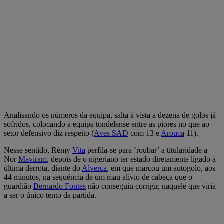
Analisando os números da equipa, salta à vista a dezena de golos já
sofridos, colocando a equipa tondelense entre as piores no que ao
setor defensivo diz respeito (
Aves SAD
com 13 e
Arouca
11).
Nesse sentido, Rémy
Vita
perfila-se para ‘roubar’ a titularidade a
Nor
Maviram
, depois de o nigeriano ter estado diretamente ligado à
última derrota, diante do
Alverca
, em que marcou um autogolo, aos
44 minutos, na sequência de um mau alívio de cabeça que o
guardião
Bernardo Fontes
não conseguiu corrigir, naquele que viria
a ser o único tento da partida.