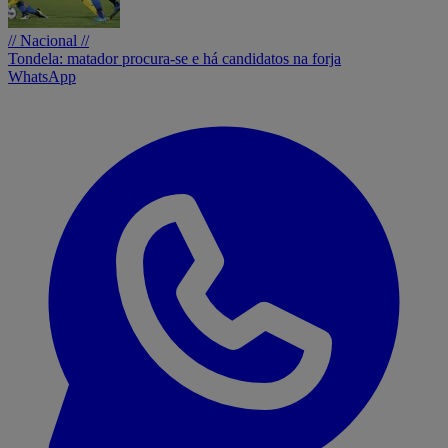
// Nacional //
Tondela: matador procura-se e há candidatos na forja
WhatsApp