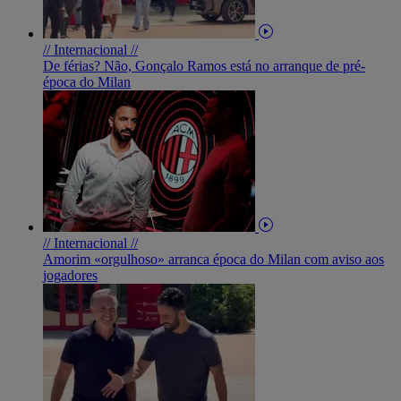
// Internacional //
De férias? Não, Gonçalo Ramos está no arranque de pré-
época do Milan
// Internacional //
Amorim «orgulhoso» arranca época do Milan com aviso aos
jogadores