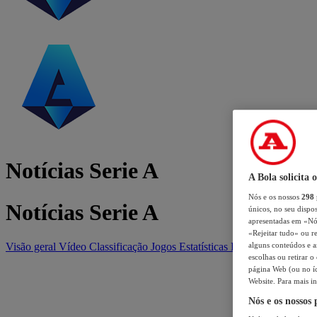
Notícias Serie A
A Bola solicita 
Nós e os nossos
298
Notícias Serie A
únicos, no seu dispos
apresentadas em «Nós 
«Rejeitar tudo» ou re
Visão geral
Vídeo
Classificação
Jogos
Estatísticas
Equipas
alguns conteúdos e an
escolhas ou retirar 
página Web (ou no íc
Website. Para mais in
Nós e os nossos