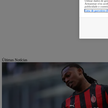
Utilizar dados de geo
Armazenar e/ou aced
publicidade e conteú
Lista de parceiros (
Últimas Notícias