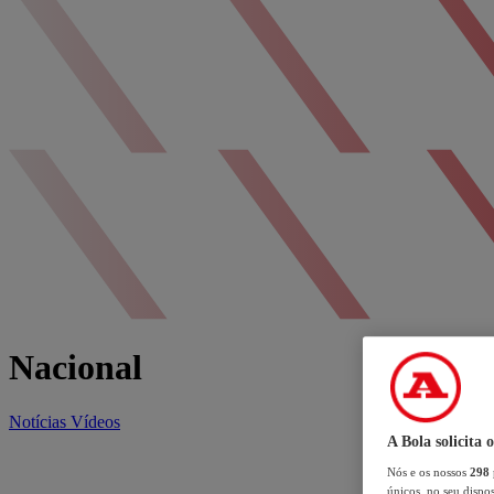
Nacional
Notícias
Vídeos
A Bola solicita 
Nós e os nossos
298
únicos, no seu dispos