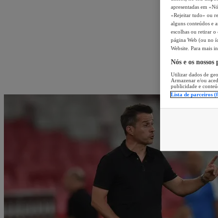
apresentadas em «Nós 
«Rejeitar tudo» ou re
alguns conteúdos e an
escolhas ou retirar 
página Web (ou no íc
Website. Para mais in
Nós e os nossos
Utilizar dados de geo
Armazenar e/ou aced
publicidade e conteú
Lista de parceiros (