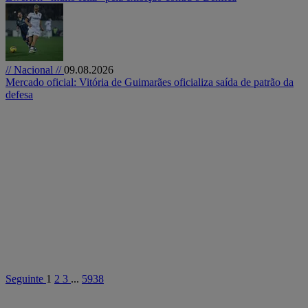
// Nacional //
09.08.2026
Mercado oficial: Vitória de Guimarães oficializa saída de patrão da
defesa
Seguinte
1
2
3
...
5938