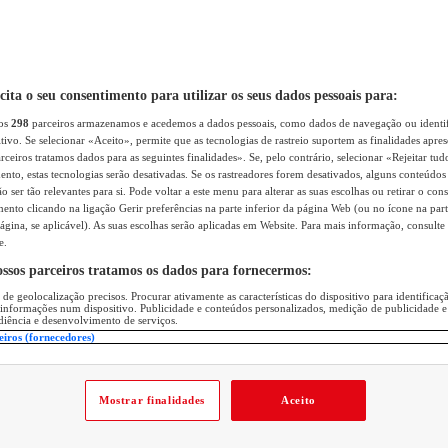
icita o seu consentimento para utilizar os seus dados pessoais para:
sos
298
parceiros armazenamos e acedemos a dados pessoais, como dados de navegação ou identif
itivo. Se selecionar «Aceito», permite que as tecnologias de rastreio suportem as finalidades apr
rceiros tratamos dados para as seguintes finalidades». Se, pelo contrário, selecionar «Rejeitar tud
ento, estas tecnologias serão desativadas. Se os rastreadores forem desativados, alguns conteúdo
 ser tão relevantes para si. Pode voltar a este menu para alterar as suas escolhas ou retirar o con
nto clicando na ligação Gerir preferências na parte inferior da página Web (ou no ícone na part
ágina, se aplicável). As suas escolhas serão aplicadas em Website. Para mais informação, consulte 
e.
ossos parceiros tratamos os dados para fornecermos:
 de geolocalização precisos. Procurar ativamente as características do dispositivo para identifica
 informações num dispositivo. Publicidade e conteúdos personalizados, medição de publicidade e
diência e desenvolvimento de serviços.
eiros (fornecedores)
Mostrar finalidades
Aceito