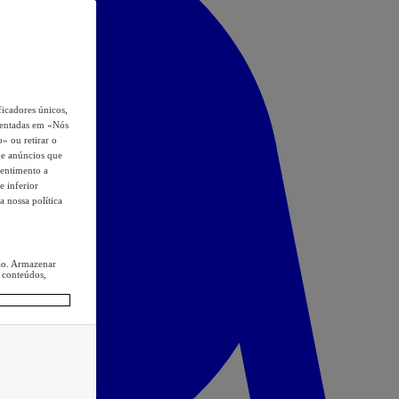
icadores únicos,
esentadas em «Nós
o» ou retirar o
s e anúncios que
sentimento a
e inferior
a nossa política
ção. Armazenar
 conteúdos,