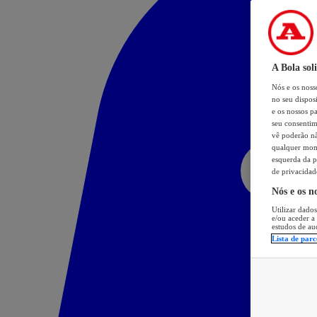
A Bola sol
Nós e os nos
no seu dispos
e os nossos pa
seu consentim
vê poderão não
qualquer mome
esquerda da p
de privacidad
Nós e os n
Utilizar dados
e/ou aceder a
estudos de au
Lista de parc