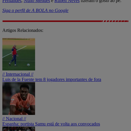
Fernandes
,
Nuno Mendes
e
Rúben Neves
fizeram o gosto ao pé.
Siga o perfil de A BOLA no Google
Artigos Relacionados:
// Internacional //
Luis de la Fuente tem 8 jogadores importantes de fora
// Nacional //
Espanha: portista Samu está de volta aos convocados