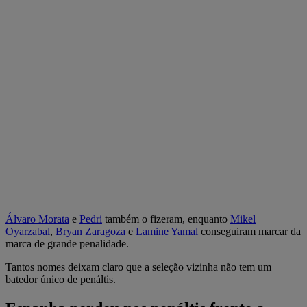
Álvaro Morata
e
Pedri
também o fizeram, enquanto
Mikel
Oyarzabal
,
Bryan Zaragoza
e
Lamine Yamal
conseguiram marcar da
marca de grande penalidade.
Tantos nomes deixam claro que a seleção vizinha não tem um
batedor único de penáltis.