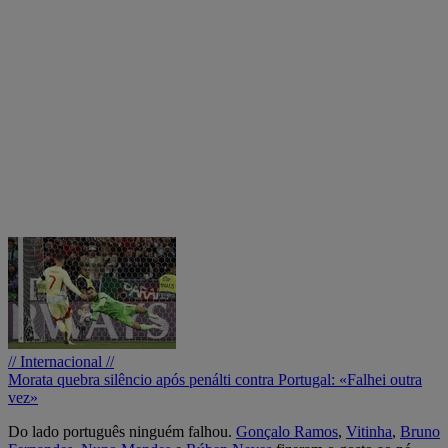
// Internacional //
Morata quebra silêncio após penálti contra Portugal: «Falhei outra
vez»
Do lado português ninguém falhou.
Gonçalo Ramos
,
Vitinha
,
Bruno