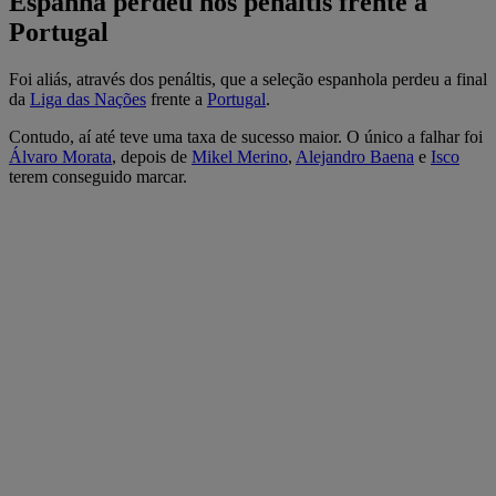
Espanha perdeu nos penáltis frente a
Portugal
Foi aliás, através dos penáltis, que a seleção espanhola perdeu a final
da
Liga das Nações
frente a
Portugal
.
Contudo, aí até teve uma taxa de sucesso maior. O único a falhar foi
Álvaro Morata
, depois de
Mikel Merino
,
Alejandro Baena
e
Isco
terem conseguido marcar.