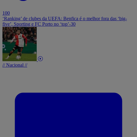
100
‘Ranking’ de clubes da UEFA: Benfica é o melhor fora das ‘big-
five’, Sporting e FC Porto no ‘top’-30
// Nacional //