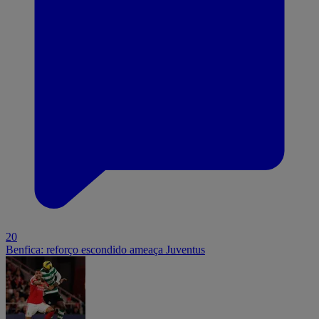
20
Benfica: reforço escondido ameaça Juventus