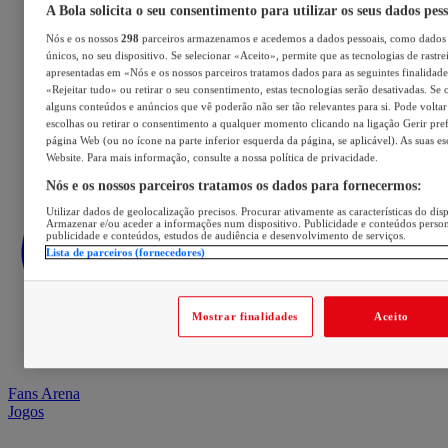
A Bola solicita o seu consentimento para utilizar os seus dados pes
Nós e os nossos
298
parceiros armazenamos e acedemos a dados pessoais, como dados 
únicos, no seu dispositivo. Se selecionar «Aceito», permite que as tecnologias de rastre
apresentadas em «Nós e os nossos parceiros tratamos dados para as seguintes finalidades
«Rejeitar tudo» ou retirar o seu consentimento, estas tecnologias serão desativadas. Se 
alguns conteúdos e anúncios que vê poderão não ser tão relevantes para si. Pode voltar 
escolhas ou retirar o consentimento a qualquer momento clicando na ligação Gerir prefe
página Web (ou no ícone na parte inferior esquerda da página, se aplicável). As suas e
Website. Para mais informação, consulte a nossa política de privacidade.
Nós e os nossos parceiros tratamos os dados para fornecermos:
Utilizar dados de geolocalização precisos. Procurar ativamente as características do disp
Armazenar e/ou aceder a informações num dispositivo. Publicidade e conteúdos perso
publicidade e conteúdos, estudos de audiência e desenvolvimento de serviços.
Lista de parceiros (fornecedores)
Mostrar finalidades
Aceito
Fans Arena
Jogos