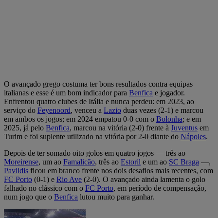
O avançado grego costuma ter bons resultados contra equipas
italianas e esse é um bom indicador para
Benfica
e jogador.
Enfrentou quatro clubes de Itália e nunca perdeu: em 2023, ao
serviço do
Feyenoord
, venceu a
Lazio
duas vezes (2-1) e marcou
em ambos os jogos; em 2024 empatou 0-0 com o
Bolonha
; e em
2025, já pelo
Benfica
, marcou na vitória (2-0) frente à
Juventus
em
Turim e foi suplente utilizado na vitória por 2-0 diante do
Nápoles
.
Depois de ter somado oito golos em quatro jogos — três ao
Moreirense
, um ao
Famalicão
, três ao
Estoril
e um ao
SC Braga
—,
Pavlidis
ficou em branco frente nos dois desafios mais recentes, com
FC Porto
(0-1) e
Rio Ave
(2-0). O avançado ainda lamenta o golo
falhado no clássico com o
FC Porto
, em período de compensação,
num jogo que o
Benfica
lutou muito para ganhar.