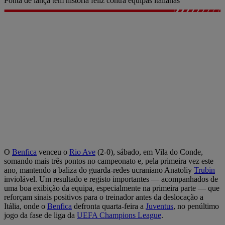
Ponta de lança tem história feliz contra equipas italianas
O
Benfica
venceu o
Rio Ave
(2-0), sábado, em Vila do Conde,
somando mais três pontos no campeonato e, pela primeira vez este
ano, mantendo a baliza do guarda-redes ucraniano Anatoliy
Trubin
inviolável. Um resultado e registo importantes — acompanhados de
uma boa exibição da equipa, especialmente na primeira parte — que
reforçam sinais positivos para o treinador antes da deslocação a
Itália, onde o
Benfica
defronta quarta-feira a
Juventus
, no penúltimo
jogo da fase de liga da
UEFA Champions League
.