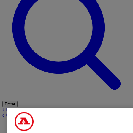
Entrar
Últimas
Mercado
Opinião
iGaming Hub
A BOLA SUGERE
Barba
e Cabelo