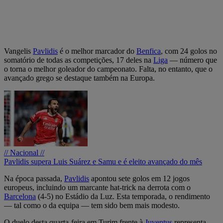
Vangelis
Pavlidis
é o melhor marcador do
Benfica
, com 24 golos no
somatório de todas as competições, 17 deles na
Liga
— número que
o torna o melhor goleador do campeonato. Falta, no entanto, que o
avançado grego se destaque também na Europa.
// Nacional //
Pavlidis supera Luis Suárez e Samu e é eleito avançado do mês
Na época passada,
Pavlidis
apontou sete golos em 12 jogos
europeus, incluindo um marcante hat-trick na derrota com o
Barcelona
(4-5) no Estádio da Luz. Esta temporada, o rendimento
— tal como o da equipa — tem sido bem mais modesto.
O duelo desta quarta-feira em Turim frente à
Juventus
representa