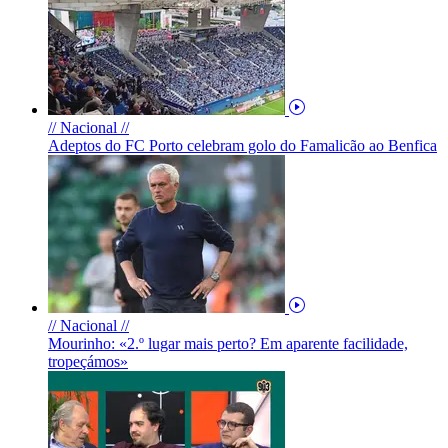
// Nacional //
Adeptos do FC Porto celebram golo do Famalicão ao Benfica
// Nacional //
Mourinho: «2.º lugar mais perto? Em aparente facilidade,
tropeçámos»