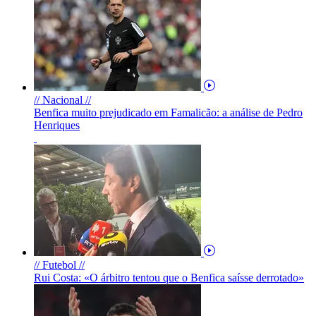
// Nacional //
Benfica muito prejudicado em Famalicão: a análise de Pedro
Henriques
// Futebol //
Rui Costa: «O árbitro tentou que o Benfica saísse derrotado»