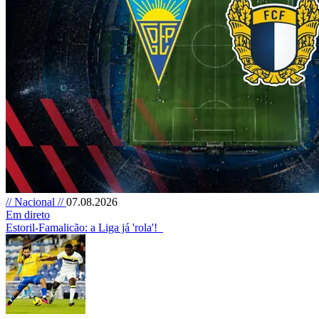
// Nacional //
07.08.2026
Em direto
Estoril-Famalicão: a Liga já 'rola'!