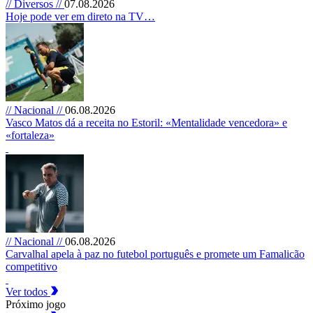
// Diversos //
07.08.2026
Hoje pode ver em direto na TV…
// Nacional //
06.08.2026
Vasco Matos dá a receita no Estoril: «Mentalidade vencedora» e
«fortaleza»
// Nacional //
06.08.2026
Carvalhal apela à paz no futebol português e promete um Famalicão
competitivo
Ver todos
Próximo jogo