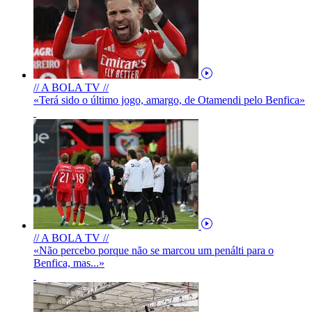
// A BOLA TV //
«Terá sido o último jogo, amargo, de Otamendi pelo Benfica»
// A BOLA TV //
«Não percebo porque não se marcou um penálti para o
Benfica, mas...»