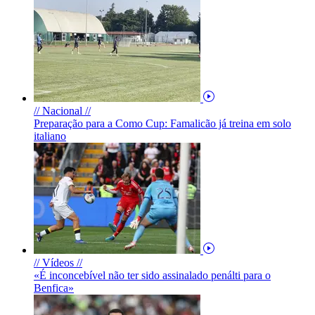
// Nacional //
Preparação para a Como Cup: Famalicão já treina em solo
italiano
// Vídeos //
«É inconcebível não ter sido assinalado penálti para o
Benfica»