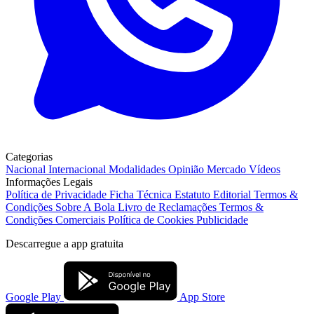
Categorias
Nacional
Internacional
Modalidades
Opinião
Mercado
Vídeos
Informações Legais
Política de Privacidade
Ficha Técnica
Estatuto Editorial
Termos &
Condições
Sobre A Bola
Livro de Reclamações
Termos &
Condições Comerciais
Política de Cookies
Publicidade
Descarregue a
app gratuita
Google Play
App Store