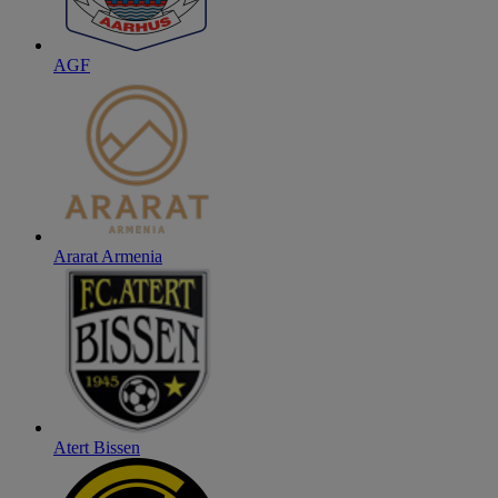
AGF
Ararat Armenia
Atert Bissen