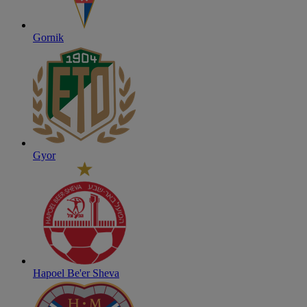
Gornik
Gyor
Hapoel Be'er Sheva