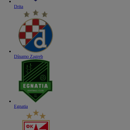
Drita
Dínamo Zagreb
Egnatia