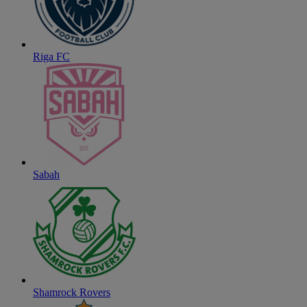
Riga FC
Sabah
Shamrock Rovers