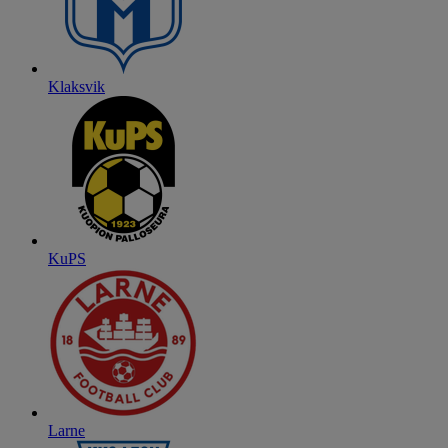
Klaksvik
KuPS
Larne