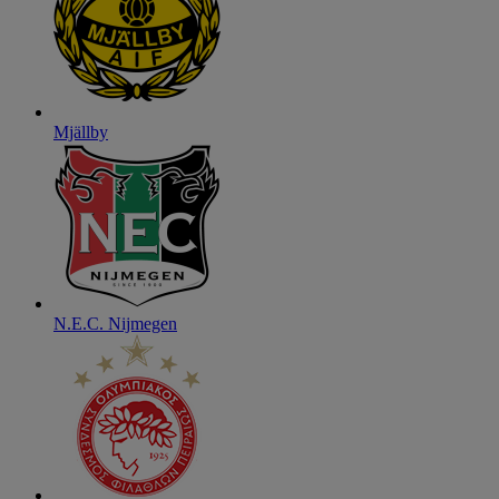
Mjällby
N.E.C. Nijmegen