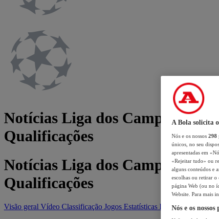
Notícias Liga dos Campeões
A Bola solicita 
Qualificações
Nós e os nossos
298
únicos, no seu dispos
apresentadas em «Nós 
Notícias Liga dos Campeões
«Rejeitar tudo» ou re
alguns conteúdos e an
Qualificações
escolhas ou retirar 
página Web (ou no íc
Website. Para mais in
Visão geral
Vídeo
Classificação
Jogos
Estatísticas
Equipas
Nós e os nossos