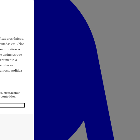
icadores únicos,
esentadas em «Nós
o» ou retirar o
s e anúncios que
sentimento a
e inferior
a nossa política
ção. Armazenar
 conteúdos,