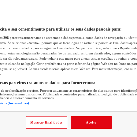
icita o seu consentimento para utilizar os seus dados pessoais para:
sos
298
parceiros armazenamos e acedemos a dados pessoais, como dados de navegação ou identif
itivo. Se selecionar «Aceito», permite que as tecnologias de rastreio suportem as finalidades apr
rceiros tratamos dados para as seguintes finalidades». Se, pelo contrário, selecionar «Rejeitar tud
ento, estas tecnologias serão desativadas. Se os rastreadores forem desativados, alguns conteúdo
 ser tão relevantes para si. Pode voltar a este menu para alterar as suas escolhas ou retirar o con
nto clicando na ligação Gerir preferências na parte inferior da página Web (ou no ícone na part
ágina, se aplicável). As suas escolhas serão aplicadas em Website. Para mais informação, consulte 
e.
ossos parceiros tratamos os dados para fornecermos:
 de geolocalização precisos. Procurar ativamente as características do dispositivo para identifica
 informações num dispositivo. Publicidade e conteúdos personalizados, medição de publicidade e
diência e desenvolvimento de serviços.
eiros (fornecedores)
Mostrar finalidades
Aceito