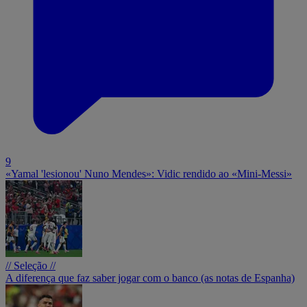
9
«Yamal 'lesionou' Nuno Mendes»: Vidic rendido ao «Mini-Messi»
// Seleção //
A diferença que faz saber jogar com o banco (as notas de Espanha)