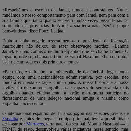
«Respeitámos a escolha de Jamel, nunca a contestámos. Nunca
mudámos o nosso comportamento para com Jamel, nem para com a
sua família que, tanto quanto sei, vem muitas vezes passar férias cá,
sobretudo nas províncias do Norte, a sua terra natal. Serão sempre
bem-vindos», disse Fouzi Lekjaa.
Embora tenha negado ressentimentos, o presidente da federação
marroquina não deixou de fazer observação mordaz: «Lamine
Jamel. Eu não conheço nenhum espanhol que se chame Jamel.» O
jogador, note-se, chama-se Lamine Yamal Nasraoui Ebana e optou
usar na camisola os dois primeiros nomes.
«Para nós, é o futebol, a universalidade do futebol. Jogar numa
equipa com uma nacionalidade administrativa, por escolha, não
mudará em nada os laços com o país. A nossa história e a nossa
civilização deixam-nos orgulhosos e capazes de sentir ainda mais
orgulho quando, efetivamente, a nação marroquina participa no
florescimento de uma seleção nacional amiga e vizinha como
Espanha», acrescentou.
O internacional espanhol de 18 anos jogou nas seleções jovens de
Espanha
e, antes de chegar à equipa principal, teve a possibilidade
de jogar por
Marrocos
, terra natal do seu pai, Mounir Nasraoui — a
FRMF, de resto, desenvolveu várias iniciativas nesse sentido, mas