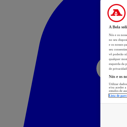
A Bola sol
Nós e os nos
no seu dispos
e os nossos pa
seu consentim
vê poderão não
qualquer mome
esquerda da p
de privacidad
Nós e os n
Utilizar dados
e/ou aceder a
estudos de au
Lista de parc