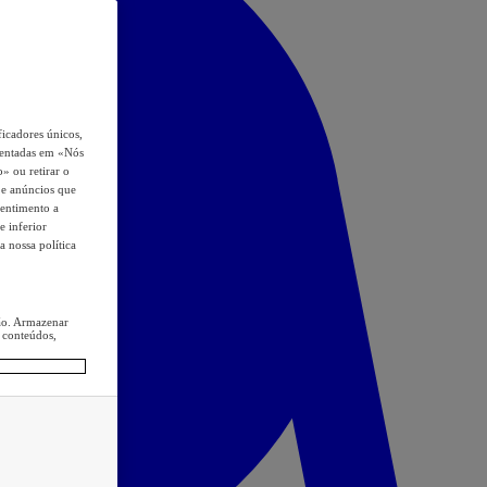
icadores únicos,
esentadas em «Nós
o» ou retirar o
s e anúncios que
sentimento a
e inferior
a nossa política
ção. Armazenar
 conteúdos,