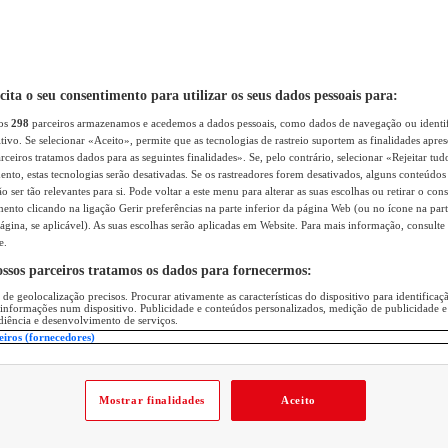
icita o seu consentimento para utilizar os seus dados pessoais para:
sos
298
parceiros armazenamos e acedemos a dados pessoais, como dados de navegação ou identif
itivo. Se selecionar «Aceito», permite que as tecnologias de rastreio suportem as finalidades apr
rceiros tratamos dados para as seguintes finalidades». Se, pelo contrário, selecionar «Rejeitar tud
ento, estas tecnologias serão desativadas. Se os rastreadores forem desativados, alguns conteúdo
 ser tão relevantes para si. Pode voltar a este menu para alterar as suas escolhas ou retirar o con
nto clicando na ligação Gerir preferências na parte inferior da página Web (ou no ícone na part
ágina, se aplicável). As suas escolhas serão aplicadas em Website. Para mais informação, consulte 
e.
ossos parceiros tratamos os dados para fornecermos:
 de geolocalização precisos. Procurar ativamente as características do dispositivo para identifica
 informações num dispositivo. Publicidade e conteúdos personalizados, medição de publicidade e
diência e desenvolvimento de serviços.
eiros (fornecedores)
Mostrar finalidades
Aceito