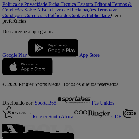
Política de Privacidade
Ficha Técnica
Estatuto Editorial
Termos &
Condições
Sobre A Bola
Livro de Reclamações
Termos &
Condições Comerciais
Política de Cookies
Publicidade
Gerir
preferências
Descarregue a
app gratuita
Google Play
App Store
© 2026 Ringier Sports Media. Todos os direitos reservados.
Distribuído por:
Sportal365
Fãs Unidos
Ringier South Africa
CDE