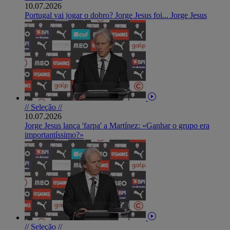
10.07.2026
Portugal vai jogar o dobro? Jorge Jesus foi... Jorge Jesus
// Seleção //
10.07.2026
Jorge Jesus lança 'farpa' a Martínez: «Ganhar o grupo era
importantíssimo?»
// Seleção //