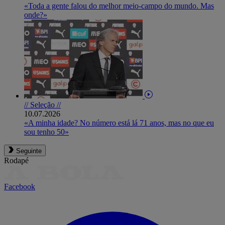
«Toda a gente falou do melhor meio-campo do mundo. Mas
onde?»
// Seleção //
10.07.2026
«A minha idade? No número está lá 71 anos, mas no que eu
sou tenho 50»
Seguinte
Rodapé
Facebook