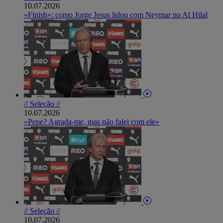
10.07.2026
«Finish»: como Jorge Jesus lidou com Neymar no Al Hilal
// Seleção //
10.07.2026
«Pepe? Agrada-me, mas não falei com ele»
// Seleção //
10.07.2026