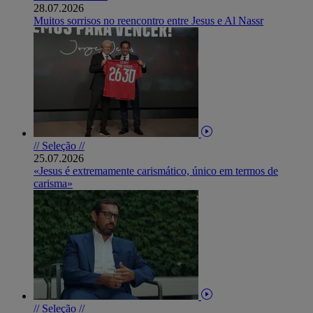
28.07.2026
Muitos sorrisos no reencontro entre Jesus e Al Nassr
// Seleção //
25.07.2026
«Jesus é extremamente carismático, único em termos de
carisma»
// Seleção //