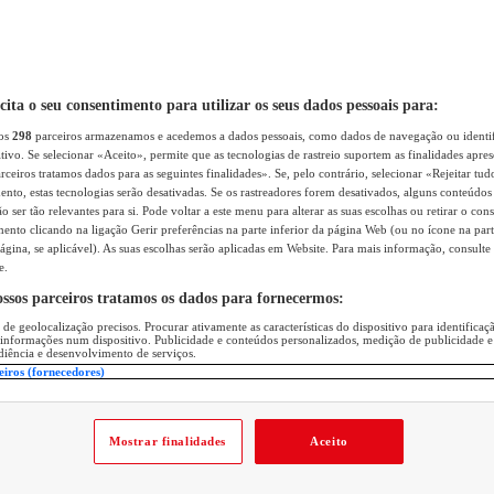
icita o seu consentimento para utilizar os seus dados pessoais para:
sos
298
parceiros armazenamos e acedemos a dados pessoais, como dados de navegação ou identif
itivo. Se selecionar «Aceito», permite que as tecnologias de rastreio suportem as finalidades apr
rceiros tratamos dados para as seguintes finalidades». Se, pelo contrário, selecionar «Rejeitar tud
ento, estas tecnologias serão desativadas. Se os rastreadores forem desativados, alguns conteúdo
 ser tão relevantes para si. Pode voltar a este menu para alterar as suas escolhas ou retirar o con
nto clicando na ligação Gerir preferências na parte inferior da página Web (ou no ícone na part
ágina, se aplicável). As suas escolhas serão aplicadas em Website. Para mais informação, consulte 
e.
ossos parceiros tratamos os dados para fornecermos:
 de geolocalização precisos. Procurar ativamente as características do dispositivo para identifica
 informações num dispositivo. Publicidade e conteúdos personalizados, medição de publicidade e
diência e desenvolvimento de serviços.
eiros (fornecedores)
Mostrar finalidades
Aceito