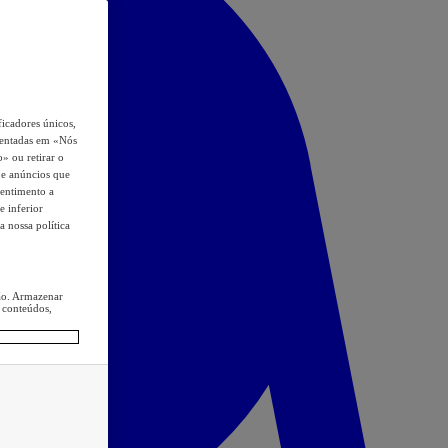
icadores únicos,
esentadas em «Nós
o» ou retirar o
s e anúncios que
sentimento a
e inferior
a nossa política
ção. Armazenar
 conteúdos,