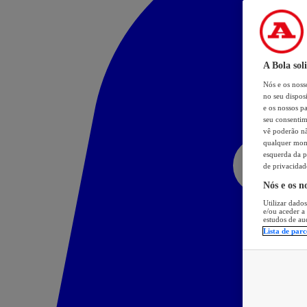
A Bola sol
Nós e os nos
no seu dispos
e os nossos pa
seu consentim
vê poderão não
qualquer mome
esquerda da p
de privacidad
Nós e os n
Utilizar dados
e/ou aceder a
estudos de au
Lista de parc