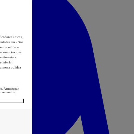
icadores únicos,
esentadas em «Nós
o» ou retirar o
s e anúncios que
sentimento a
e inferior
a nossa política
ção. Armazenar
 conteúdos,