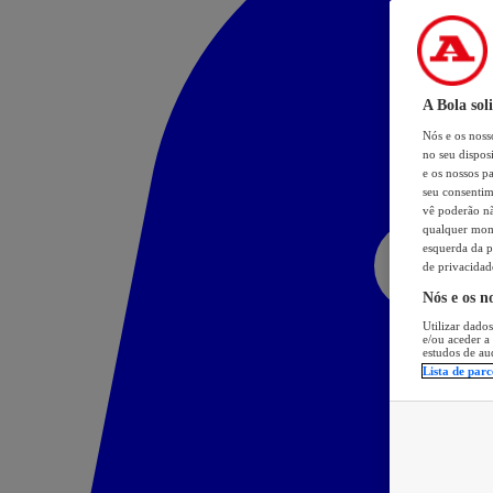
A Bola sol
Nós e os nos
no seu dispos
e os nossos pa
seu consentim
vê poderão não
qualquer mome
esquerda da p
de privacidad
Nós e os n
Utilizar dados
e/ou aceder a
estudos de au
Lista de parc