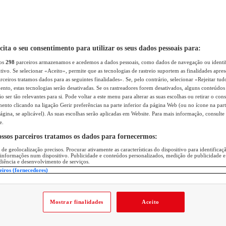
icita o seu consentimento para utilizar os seus dados pessoais para:
sos
298
parceiros armazenamos e acedemos a dados pessoais, como dados de navegação ou identif
itivo. Se selecionar «Aceito», permite que as tecnologias de rastreio suportem as finalidades apr
rceiros tratamos dados para as seguintes finalidades». Se, pelo contrário, selecionar «Rejeitar tud
ento, estas tecnologias serão desativadas. Se os rastreadores forem desativados, alguns conteúdo
 ser tão relevantes para si. Pode voltar a este menu para alterar as suas escolhas ou retirar o con
nto clicando na ligação Gerir preferências na parte inferior da página Web (ou no ícone na part
ágina, se aplicável). As suas escolhas serão aplicadas em Website. Para mais informação, consulte 
e.
ossos parceiros tratamos os dados para fornecermos:
 de geolocalização precisos. Procurar ativamente as características do dispositivo para identifica
 informações num dispositivo. Publicidade e conteúdos personalizados, medição de publicidade e
diência e desenvolvimento de serviços.
eiros (fornecedores)
Mostrar finalidades
Aceito