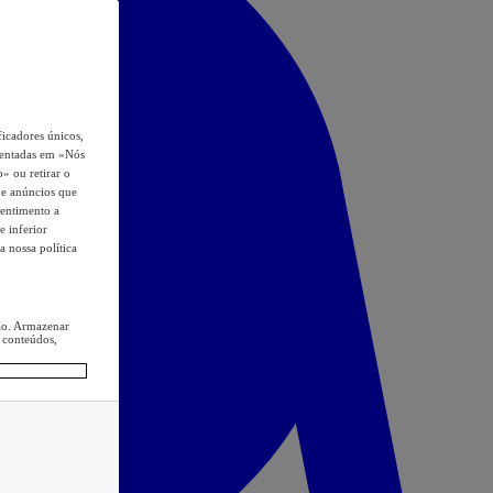
icadores únicos,
esentadas em «Nós
o» ou retirar o
s e anúncios que
sentimento a
e inferior
a nossa política
ção. Armazenar
 conteúdos,