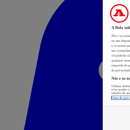
A Bola sol
Nós e os nos
no seu dispos
e os nossos pa
seu consentim
vê poderão não
qualquer mome
esquerda da p
de privacidad
Nós e os n
Utilizar dados
e/ou aceder a
estudos de au
Lista de parc