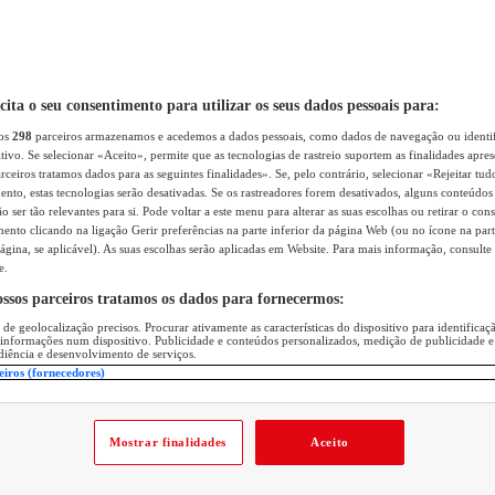
icita o seu consentimento para utilizar os seus dados pessoais para:
sos
298
parceiros armazenamos e acedemos a dados pessoais, como dados de navegação ou identif
itivo. Se selecionar «Aceito», permite que as tecnologias de rastreio suportem as finalidades apr
rceiros tratamos dados para as seguintes finalidades». Se, pelo contrário, selecionar «Rejeitar tud
ento, estas tecnologias serão desativadas. Se os rastreadores forem desativados, alguns conteúdo
 ser tão relevantes para si. Pode voltar a este menu para alterar as suas escolhas ou retirar o con
nto clicando na ligação Gerir preferências na parte inferior da página Web (ou no ícone na part
ágina, se aplicável). As suas escolhas serão aplicadas em Website. Para mais informação, consulte 
e.
ossos parceiros tratamos os dados para fornecermos:
 de geolocalização precisos. Procurar ativamente as características do dispositivo para identifica
 informações num dispositivo. Publicidade e conteúdos personalizados, medição de publicidade e
diência e desenvolvimento de serviços.
eiros (fornecedores)
Mostrar finalidades
Aceito