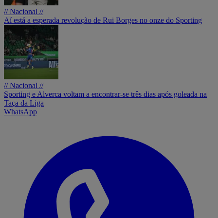
// Nacional //
Aí está a esperada revolução de Rui Borges no onze do Sporting
// Nacional //
Sporting e Alverca voltam a encontrar-se três dias após goleada na
Taça da Liga
WhatsApp