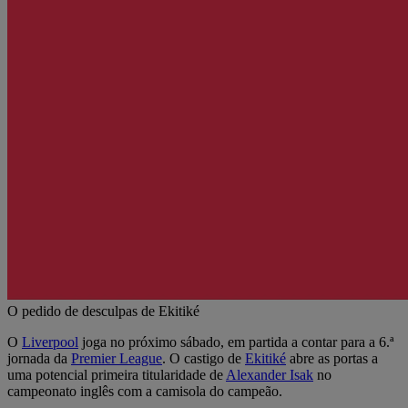
O pedido de desculpas de Ekitiké
O
Liverpool
joga no próximo sábado, em partida a contar para a 6.ª
jornada da
Premier League
. O castigo de
Ekitiké
abre as portas a
uma potencial primeira titularidade de
Alexander Isak
no
campeonato inglês com a camisola do campeão.