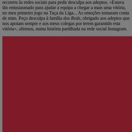
recorreu às redes sociais para pedir desculpa aos adeptos. «Estava
tão entusiasmado para ajudar a equipa a chegar a mais uma vitória,
no meu primeiro jogo na Taça da Liga... As emoções tomaram conta
de mim. Peço desculpa à família dos
Reds
, obrigado aos adeptos que
nos apoiam sempre e aos meus colegas por terem garantido esta
vitória», afirmou, numa história partilhada na rede social Instagram.