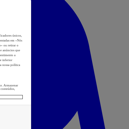
icadores únicos,
esentadas em «Nós
o» ou retirar o
s e anúncios que
sentimento a
e inferior
a nossa política
ção. Armazenar
 conteúdos,