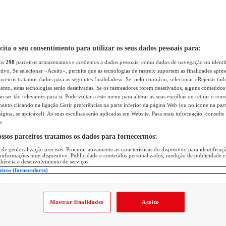
icita o seu consentimento para utilizar os seus dados pessoais para:
sos
298
parceiros armazenamos e acedemos a dados pessoais, como dados de navegação ou identif
itivo. Se selecionar «Aceito», permite que as tecnologias de rastreio suportem as finalidades apr
rceiros tratamos dados para as seguintes finalidades». Se, pelo contrário, selecionar «Rejeitar tud
ento, estas tecnologias serão desativadas. Se os rastreadores forem desativados, alguns conteúdo
 ser tão relevantes para si. Pode voltar a este menu para alterar as suas escolhas ou retirar o con
nto clicando na ligação Gerir preferências na parte inferior da página Web (ou no ícone na part
ágina, se aplicável). As suas escolhas serão aplicadas em Website. Para mais informação, consulte 
e.
ossos parceiros tratamos os dados para fornecermos:
 de geolocalização precisos. Procurar ativamente as características do dispositivo para identifica
 informações num dispositivo. Publicidade e conteúdos personalizados, medição de publicidade e
diência e desenvolvimento de serviços.
eiros (fornecedores)
Mostrar finalidades
Aceito