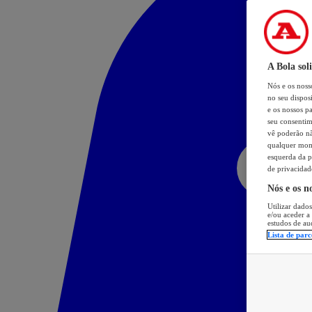
A Bola sol
Nós e os nos
no seu dispos
e os nossos pa
seu consentim
vê poderão não
qualquer mome
esquerda da p
de privacidad
Nós e os n
Utilizar dados
e/ou aceder a
estudos de au
Lista de parc