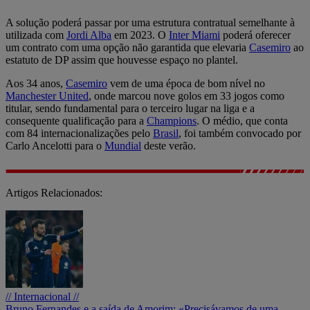
A solução poderá passar por uma estrutura contratual semelhante à
utilizada com
Jordi Alba
em 2023. O
Inter Miami
poderá oferecer
um contrato com uma opção não garantida que elevaria
Casemiro
ao
estatuto de DP assim que houvesse espaço no plantel.
Aos 34 anos,
Casemiro
vem de uma época de bom nível no
Manchester United
, onde marcou nove golos em 33 jogos como
titular, sendo fundamental para o terceiro lugar na liga e a
consequente qualificação para a
Champions
. O médio, que conta
com 84 internacionalizações pelo
Brasil
, foi também convocado por
Carlo Ancelotti para o
Mundial
deste verão.
Artigos Relacionados:
// Internacional //
Bruno Fernandes e a saída de Amorim: «Precisávamos de uma