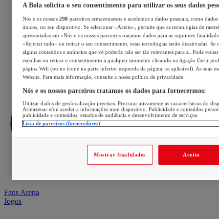
A Bola solicita o seu consentimento para utilizar os seus dados pes
Nós e os nossos
298
parceiros armazenamos e acedemos a dados pessoais, como dados 
únicos, no seu dispositivo. Se selecionar «Aceito», permite que as tecnologias de rastre
apresentadas em «Nós e os nossos parceiros tratamos dados para as seguintes finalidades
«Rejeitar tudo» ou retirar o seu consentimento, estas tecnologias serão desativadas. Se 
alguns conteúdos e anúncios que vê poderão não ser tão relevantes para si. Pode voltar 
escolhas ou retirar o consentimento a qualquer momento clicando na ligação Gerir prefe
página Web (ou no ícone na parte inferior esquerda da página, se aplicável). As suas e
Website. Para mais informação, consulte a nossa política de privacidade.
Nós e os nossos parceiros tratamos os dados para fornecermos:
Utilizar dados de geolocalização precisos. Procurar ativamente as características do disp
Armazenar e/ou aceder a informações num dispositivo. Publicidade e conteúdos perso
publicidade e conteúdos, estudos de audiência e desenvolvimento de serviços.
Lista de parceiros (fornecedores)
Mostrar finalidades
Aceito
Fans Arena
Jogos