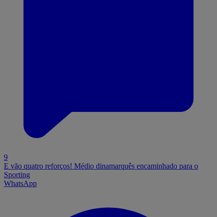
9
E vão quatro reforços! Médio dinamarquês encaminhado para o
Sporting
WhatsApp