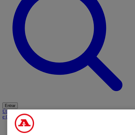
Entrar
Últimas
Mercado
Opinião
iGaming Hub
A BOLA SUGERE
Barba
e Cabelo