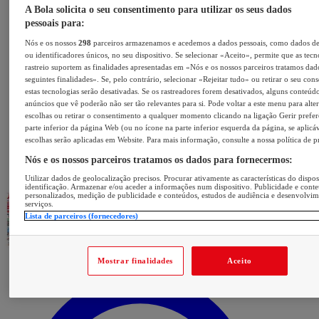
A Bola solicita o seu consentimento para utilizar os seus dados
pessoais para:
Nós e os nossos
298
parceiros armazenamos e acedemos a dados pessoais, como dados d
ou identificadores únicos, no seu dispositivo. Se selecionar «Aceito», permite que as tecn
rastreio suportem as finalidades apresentadas em «Nós e os nossos parceiros tratamos dad
seguintes finalidades». Se, pelo contrário, selecionar «Rejeitar tudo» ou retirar o seu con
estas tecnologias serão desativadas. Se os rastreadores forem desativados, alguns conteúd
anúncios que vê poderão não ser tão relevantes para si. Pode voltar a este menu para alter
escolhas ou retirar o consentimento a qualquer momento clicando na ligação Gerir prefer
parte inferior da página Web (ou no ícone na parte inferior esquerda da página, se aplicáv
escolhas serão aplicadas em Website. Para mais informação, consulte a nossa política de p
Nós e os nossos parceiros tratamos os dados para fornecermos:
Utilizar dados de geolocalização precisos. Procurar ativamente as características do dispos
identificação. Armazenar e/ou aceder a informações num dispositivo. Publicidade e cont
personalizados, medição de publicidade e conteúdos, estudos de audiência e desenvolvi
serviços.
Lista de parceiros (fornecedores)
Mostrar finalidades
Aceito