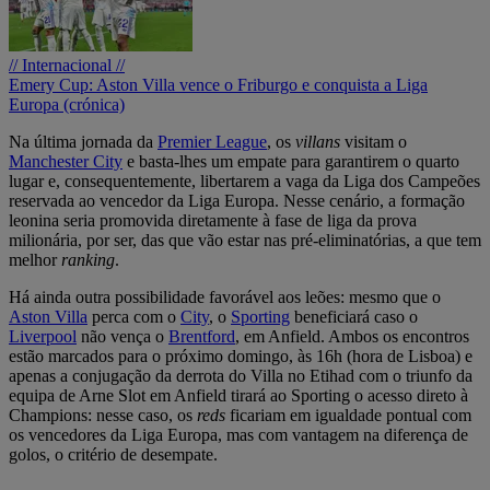
// Internacional //
Emery Cup: Aston Villa vence o Friburgo e conquista a Liga
Europa (crónica)
Na última jornada da
Premier League
, os
villans
visitam o
Manchester City
e basta-lhes um empate para garantirem o quarto
lugar e, consequentemente, libertarem a vaga da Liga dos Campeões
reservada ao vencedor da Liga Europa. Nesse cenário, a formação
leonina seria promovida diretamente à fase de liga da prova
milionária, por ser, das que vão estar nas pré-eliminatórias, a que tem
melhor
ranking
.
Há ainda outra possibilidade favorável aos leões: mesmo que o
Aston Villa
perca com o
City
, o
Sporting
beneficiará caso o
Liverpool
não vença o
Brentford
, em Anfield. Ambos os encontros
estão marcados para o próximo domingo, às 16h (hora de Lisboa) e
apenas a conjugação da derrota do Villa no Etihad com o triunfo da
equipa de Arne Slot em Anfield tirará ao Sporting o acesso direto à
Champions: nesse caso, os
reds
ficariam em igualdade pontual com
os vencedores da Liga Europa, mas com vantagem na diferença de
golos, o critério de desempate.