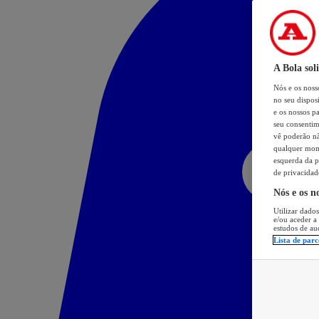
A Bola sol
Nós e os nos
no seu dispos
e os nossos pa
seu consentim
vê poderão não
qualquer mome
esquerda da p
de privacidad
Nós e os n
Utilizar dados
e/ou aceder a
estudos de au
Lista de parc