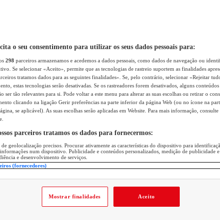
icita o seu consentimento para utilizar os seus dados pessoais para:
sos
298
parceiros armazenamos e acedemos a dados pessoais, como dados de navegação ou identif
itivo. Se selecionar «Aceito», permite que as tecnologias de rastreio suportem as finalidades apr
rceiros tratamos dados para as seguintes finalidades». Se, pelo contrário, selecionar «Rejeitar tud
ento, estas tecnologias serão desativadas. Se os rastreadores forem desativados, alguns conteúdo
 ser tão relevantes para si. Pode voltar a este menu para alterar as suas escolhas ou retirar o con
nto clicando na ligação Gerir preferências na parte inferior da página Web (ou no ícone na part
ágina, se aplicável). As suas escolhas serão aplicadas em Website. Para mais informação, consulte 
e.
ossos parceiros tratamos os dados para fornecermos:
 de geolocalização precisos. Procurar ativamente as características do dispositivo para identifica
 informações num dispositivo. Publicidade e conteúdos personalizados, medição de publicidade e
diência e desenvolvimento de serviços.
eiros (fornecedores)
Mostrar finalidades
Aceito