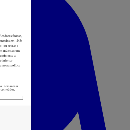
icadores únicos,
esentadas em «Nós
o» ou retirar o
s e anúncios que
sentimento a
e inferior
a nossa política
ção. Armazenar
 conteúdos,