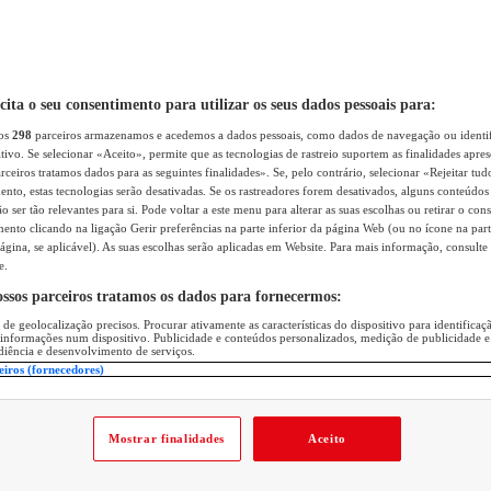
icita o seu consentimento para utilizar os seus dados pessoais para:
sos
298
parceiros armazenamos e acedemos a dados pessoais, como dados de navegação ou identif
itivo. Se selecionar «Aceito», permite que as tecnologias de rastreio suportem as finalidades apr
rceiros tratamos dados para as seguintes finalidades». Se, pelo contrário, selecionar «Rejeitar tud
ento, estas tecnologias serão desativadas. Se os rastreadores forem desativados, alguns conteúdo
 ser tão relevantes para si. Pode voltar a este menu para alterar as suas escolhas ou retirar o con
nto clicando na ligação Gerir preferências na parte inferior da página Web (ou no ícone na part
ágina, se aplicável). As suas escolhas serão aplicadas em Website. Para mais informação, consulte 
e.
ossos parceiros tratamos os dados para fornecermos:
 de geolocalização precisos. Procurar ativamente as características do dispositivo para identifica
 informações num dispositivo. Publicidade e conteúdos personalizados, medição de publicidade e
diência e desenvolvimento de serviços.
eiros (fornecedores)
Mostrar finalidades
Aceito