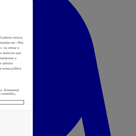
icadores únicos,
esentadas em «Nós
o» ou retirar o
s e anúncios que
sentimento a
e inferior
a nossa política
ção. Armazenar
 conteúdos,