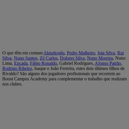
O que têm em comum
Akturkoglu
,
Pedro Malheiro
,
Jota Silva
,
Rui
Silva
,
Nuno Santos
,
Zé Carlos
,
Dolores Silva
,
Nuno Moreira
, Nuno
Lima,
Encada
,
Fábio Ronaldo
, Gabriel Rodrigues,
Afonso Patrão
,
Rodrigo Ribeiro
, Isaque e João Ferreira, estes dois últimos filhos de
Rivaldo? São alguns dos jogadores profissionais que recorrem ao
Boost Campus Academy para complementar o trabalho que realizam
nos clubes.