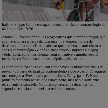
Italiano Filippo Ganna esmagou a concorrência no contrarrelógio de
42 km do Giro 2026
Afonso Eulálio contrariou os prognósticos que o próprio traçou, que
apontavam para a perda da liderança - na véspera, no dia de
descanso, tinha sido claro ao afirmar que perderia a camisola rosa
após o contrarrelógio - e após a etapa revelou surpresa e alegria.
«Sofri, sofri, sofri, mas cheguei aqui e mantive a
maglia rosa
. É
incrível», confessou na entrevista rápida após a etapa.
O corredor de 24 anos explicou como viveu os momentos finais da
prova: «Só perto do final do contrarrelógio é que o carro [
da equipa
]
me começou a
dizer:
‘estás perto do Jonas [Vingegaard]’. Num
primeiro momento pensei que estava perto, mas não o suficiente
para manter a camisola. No final, começaram a dizer-me ‘30
segundos’ e então continuei a acreditar», contou.