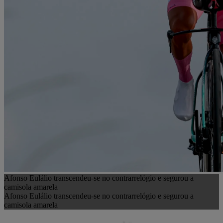
Afonso Eulálio transcendeu-se no contrarrelógio e segurou a
camisola amarela
Afonso Eulálio transcendeu-se no contrarrelógio e segurou a
camisola amarela