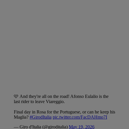
🩷 And they're all on the road! Afonso Eulalio is the
last rider to leave Viareggio.
Final day in Rosa for the Portuguese, or can he keep his
Maglia?
#GirodItalia
pic.twitter.com/FacDAHmo7I
— Giro d'Italia (@giroditalia)
May 19, 2026