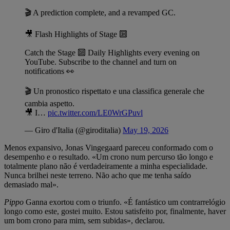
🎬 A prediction complete, and a revamped GC.
🎥 Flash Highlights of Stage 🔟
Catch the Stage 🔟 Daily Highlights every evening on
YouTube. Subscribe to the channel and turn on
notifications 👀
🎬 Un pronostico rispettato e una classifica generale che
cambia aspetto.
🎥 I…
pic.twitter.com/LE0WrGPuvl
— Giro d'Italia (@giroditalia)
May 19, 2026
Menos expansivo, Jonas Vingegaard pareceu conformado com o
desempenho e o resultado. «Um crono num percurso tão longo e
totalmente plano não é verdadeiramente a minha especialidade.
Nunca brilhei neste terreno. Não acho que me tenha saído
demasiado mal».
Pippo
Ganna exortou com o triunfo. «É fantástico um contrarrelógio
longo como este, gostei muito. Estou satisfeito por, finalmente, haver
um bom crono para mim, sem subidas», declarou.