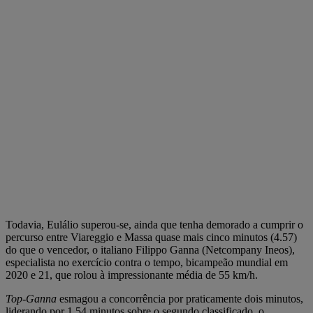
Todavia, Eulálio superou-se, ainda que tenha demorado a cumprir o
percurso entre Viareggio e Massa quase mais cinco minutos (4.57)
do que o vencedor, o italiano Filippo Ganna (Netcompany Ineos),
especialista no exercício contra o tempo, bicampeão mundial em
2020 e 21, que rolou à impressionante média de 55 km/h.
Top-Ganna
esmagou a concorrência por praticamente dois minutos,
liderando por 1.54 minutos sobre o segundo classificado, o