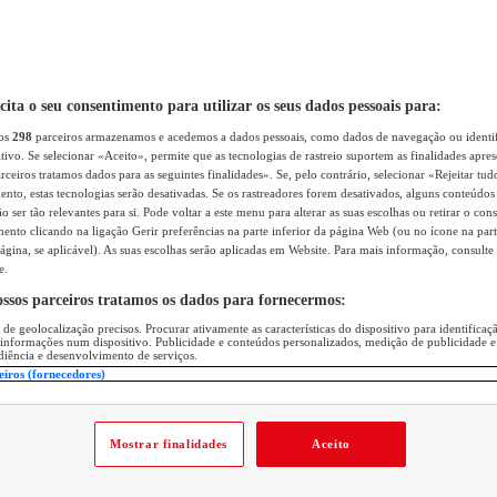
icita o seu consentimento para utilizar os seus dados pessoais para:
sos
298
parceiros armazenamos e acedemos a dados pessoais, como dados de navegação ou identif
itivo. Se selecionar «Aceito», permite que as tecnologias de rastreio suportem as finalidades apr
rceiros tratamos dados para as seguintes finalidades». Se, pelo contrário, selecionar «Rejeitar tud
ento, estas tecnologias serão desativadas. Se os rastreadores forem desativados, alguns conteúdo
 ser tão relevantes para si. Pode voltar a este menu para alterar as suas escolhas ou retirar o con
nto clicando na ligação Gerir preferências na parte inferior da página Web (ou no ícone na part
ágina, se aplicável). As suas escolhas serão aplicadas em Website. Para mais informação, consulte 
e.
ossos parceiros tratamos os dados para fornecermos:
 de geolocalização precisos. Procurar ativamente as características do dispositivo para identifica
 informações num dispositivo. Publicidade e conteúdos personalizados, medição de publicidade e
diência e desenvolvimento de serviços.
eiros (fornecedores)
Mostrar finalidades
Aceito