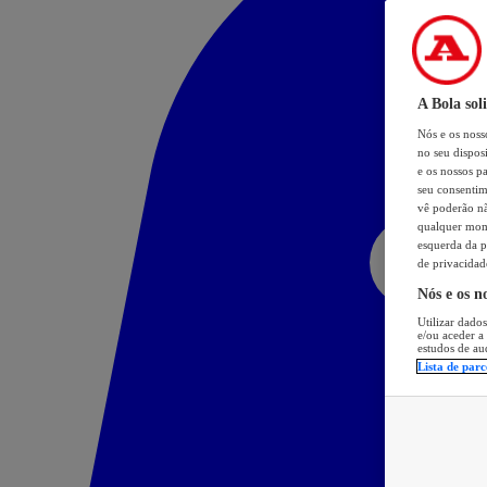
A Bola sol
Nós e os nos
no seu dispos
e os nossos pa
seu consentim
vê poderão não
qualquer mome
esquerda da p
de privacidad
Nós e os n
Utilizar dados
e/ou aceder a
estudos de au
Lista de parc