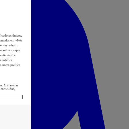
icadores únicos,
esentadas em «Nós
o» ou retirar o
s e anúncios que
sentimento a
e inferior
a nossa política
ção. Armazenar
 conteúdos,