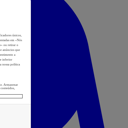
icadores únicos,
esentadas em «Nós
o» ou retirar o
s e anúncios que
sentimento a
e inferior
a nossa política
ção. Armazenar
 conteúdos,