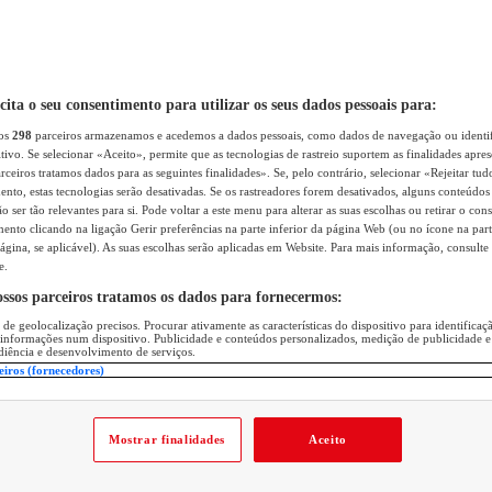
icita o seu consentimento para utilizar os seus dados pessoais para:
sos
298
parceiros armazenamos e acedemos a dados pessoais, como dados de navegação ou identif
itivo. Se selecionar «Aceito», permite que as tecnologias de rastreio suportem as finalidades apr
rceiros tratamos dados para as seguintes finalidades». Se, pelo contrário, selecionar «Rejeitar tud
ento, estas tecnologias serão desativadas. Se os rastreadores forem desativados, alguns conteúdo
 ser tão relevantes para si. Pode voltar a este menu para alterar as suas escolhas ou retirar o con
nto clicando na ligação Gerir preferências na parte inferior da página Web (ou no ícone na part
ágina, se aplicável). As suas escolhas serão aplicadas em Website. Para mais informação, consulte 
e.
ossos parceiros tratamos os dados para fornecermos:
 de geolocalização precisos. Procurar ativamente as características do dispositivo para identifica
 informações num dispositivo. Publicidade e conteúdos personalizados, medição de publicidade e
diência e desenvolvimento de serviços.
eiros (fornecedores)
Mostrar finalidades
Aceito