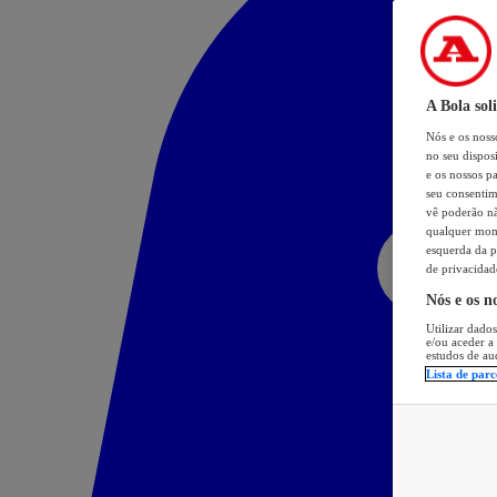
A Bola sol
Nós e os nos
no seu dispos
e os nossos pa
seu consentim
vê poderão não
qualquer mome
esquerda da p
de privacidad
Nós e os n
Utilizar dados
e/ou aceder a
estudos de au
Lista de parc