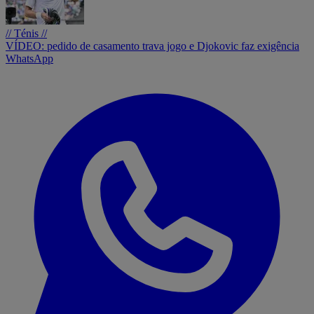
// Ténis //
VÍDEO: pedido de casamento trava jogo e Djokovic faz exigência
WhatsApp