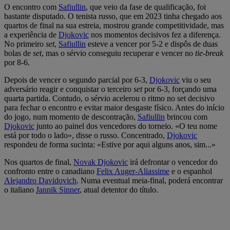
O encontro com
Safiullin
, que veio da fase de qualificação, foi
bastante disputado. O tenista russo, que em 2023 tinha chegado aos
quartos de final na sua estreia, mostrou grande competitividade, mas
a experiência de
Djokovic
nos momentos decisivos fez a diferença.
No primeiro
set
,
Safiullin
esteve a vencer por 5-2 e dispôs de duas
bolas de
set
, mas o sérvio conseguiu recuperar e vencer no
tie-break
por 8-6.
Depois de vencer o segundo parcial por 6-3,
Djokovic
viu o seu
adversário reagir e conquistar o terceiro
set
por 6-3, forçando uma
quarta partida. Contudo, o sérvio acelerou o ritmo no set decisivo
para fechar o encontro e evitar maior desgaste físico. Antes do início
do jogo, num momento de descontração,
Safiullin
brincou com
Djokovic
junto ao painel dos vencedores do torneio. «O teu nome
está por todo o lado», disse o russo. Concentrado,
Djokovic
respondeu de forma sucinta: «Estive por aqui alguns anos, sim...»
Nos quartos de final,
Novak Djokovic
irá defrontar o vencedor do
confronto entre o canadiano
Felix Auger-Aliassime
e o espanhol
Alejandro Davidovich
. Numa eventual meia-final, poderá encontrar
o italiano
Jannik Sinner
, atual detentor do título.