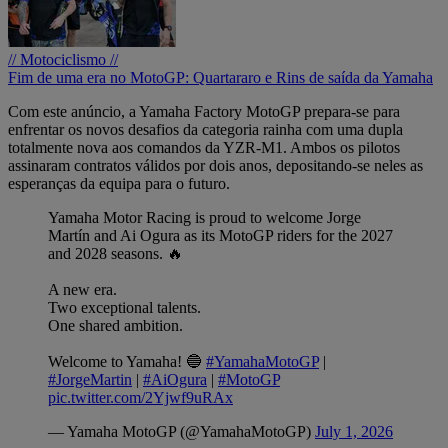
// Motociclismo //
Fim de uma era no MotoGP: Quartararo e Rins de saída da Yamaha
Com este anúncio, a Yamaha Factory MotoGP prepara-se para
enfrentar os novos desafios da categoria rainha com uma dupla
totalmente nova aos comandos da YZR-M1. Ambos os pilotos
assinaram contratos válidos por dois anos, depositando-se neles as
esperanças da equipa para o futuro.
Yamaha Motor Racing is proud to welcome Jorge
Martín and Ai Ogura as its MotoGP riders for the 2027
and 2028 seasons. 🔥
A new era.
Two exceptional talents.
One shared ambition.
Welcome to Yamaha! 🔵
#YamahaMotoGP
|
#JorgeMartin
|
#AiOgura
|
#MotoGP
pic.twitter.com/2Yjwf9uRAx
— Yamaha MotoGP (@YamahaMotoGP)
July 1, 2026