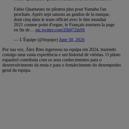
Fabio Quartararo ne pilotera plus pour Yamaha l'an
prochain. Après sept saisons au guidon de la marque,
dont cinq dans le team officiel avec le titre mondial
2021 comme point d'orgue, le Français tournera la page
en fin de…
pic.twitter.com/Zlh072in9S
— L'Équipe (@lequipe)
June 30, 2026
Por sua vez, Álex Rins ingressou na equipa em 2024, trazendo
consigo uma vasta experiência e um historial de vitórias. O piloto
espanhol contribuiu com os seus conhecimentos para o
desenvolvimento da mota e para o fortalecimento do desempenho
geral da equipa.