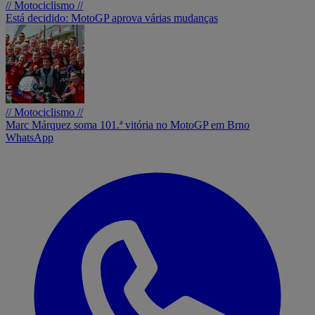
// Motociclismo //
Está decidido: MotoGP aprova várias mudanças
// Motociclismo //
Marc Márquez soma 101.ª vitória no MotoGP em Brno
WhatsApp