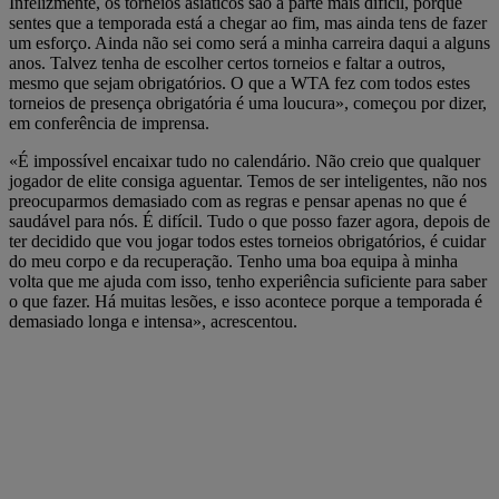
Infelizmente, os torneios asiáticos são a parte mais difícil, porque
sentes que a temporada está a chegar ao fim, mas ainda tens de fazer
um esforço. Ainda não sei como será a minha carreira daqui a alguns
anos. Talvez tenha de escolher certos torneios e faltar a outros,
mesmo que sejam obrigatórios. O que a WTA fez com todos estes
torneios de presença obrigatória é uma loucura», começou por dizer,
em conferência de imprensa.
«É impossível encaixar tudo no calendário. Não creio que qualquer
jogador de elite consiga aguentar. Temos de ser inteligentes, não nos
preocuparmos demasiado com as regras e pensar apenas no que é
saudável para nós. É difícil. Tudo o que posso fazer agora, depois de
ter decidido que vou jogar todos estes torneios obrigatórios, é cuidar
do meu corpo e da recuperação. Tenho uma boa equipa à minha
volta que me ajuda com isso, tenho experiência suficiente para saber
o que fazer. Há muitas lesões, e isso acontece porque a temporada é
demasiado longa e intensa», acrescentou.