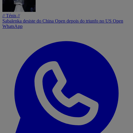
// Ténis //
Sabalenka desiste do China Open depois do triunfo no US Open
WhatsApp