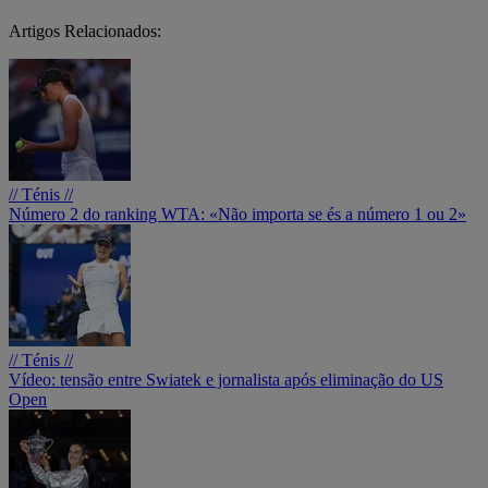
Artigos Relacionados:
// Ténis //
Número 2 do ranking WTA: «Não importa se és a número 1 ou 2»
// Ténis //
Vídeo: tensão entre Swiatek e jornalista após eliminação do US
Open