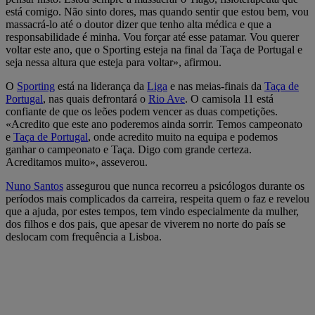
está comigo. Não sinto dores, mas quando sentir que estou bem, vou
massacrá-lo até o doutor dizer que tenho alta médica e que a
responsabilidade é minha. Vou forçar até esse patamar. Vou querer
voltar este ano, que o Sporting esteja na final da Taça de Portugal e
seja nessa altura que esteja para voltar», afirmou.
O
Sporting
está na liderança da
Liga
e nas meias-finais da
Taça de
Portugal
, nas quais defrontará o
Rio Ave
. O camisola 11 está
confiante de que os leões podem vencer as duas competições.
«Acredito que este ano poderemos ainda sorrir. Temos campeonato
e
Taça de Portugal
, onde acredito muito na equipa e podemos
ganhar o campeonato e Taça. Digo com grande certeza.
Acreditamos muito», asseverou.
Nuno Santos
assegurou que nunca recorreu a psicólogos durante os
períodos mais complicados da carreira, respeita quem o faz e revelou
que a ajuda, por estes tempos, tem vindo especialmente da mulher,
dos filhos e dos pais, que apesar de viverem no norte do país se
deslocam com frequência a Lisboa.