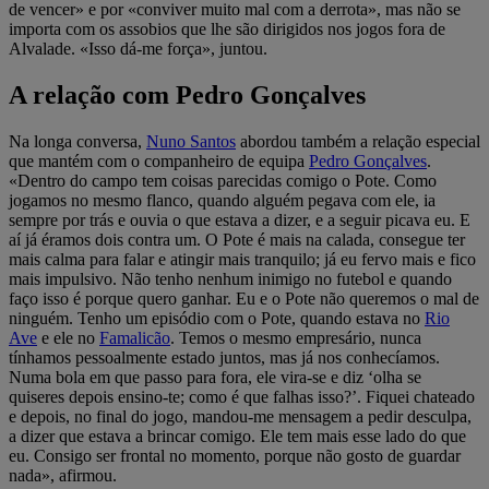
de vencer» e por «conviver muito mal com a derrota», mas não se
importa com os assobios que lhe são dirigidos nos jogos fora de
Alvalade. «Isso dá-me força», juntou.
A relação com Pedro Gonçalves
Na longa conversa,
Nuno Santos
abordou também a relação especial
que mantém com o companheiro de equipa
Pedro Gonçalves
.
«Dentro do campo tem coisas parecidas comigo o Pote. Como
jogamos no mesmo flanco, quando alguém pegava com ele, ia
sempre por trás e ouvia o que estava a dizer, e a seguir picava eu. E
aí já éramos dois contra um. O Pote é mais na calada, consegue ter
mais calma para falar e atingir mais tranquilo; já eu fervo mais e fico
mais impulsivo. Não tenho nenhum inimigo no futebol e quando
faço isso é porque quero ganhar. Eu e o Pote não queremos o mal de
ninguém. Tenho um episódio com o Pote, quando estava no
Rio
Ave
e ele no
Famalicão
. Temos o mesmo empresário, nunca
tínhamos pessoalmente estado juntos, mas já nos conhecíamos.
Numa bola em que passo para fora, ele vira-se e diz ‘olha se
quiseres depois ensino-te; como é que falhas isso?’. Fiquei chateado
e depois, no final do jogo, mandou-me mensagem a pedir desculpa,
a dizer que estava a brincar comigo. Ele tem mais esse lado do que
eu. Consigo ser frontal no momento, porque não gosto de guardar
nada», afirmou.