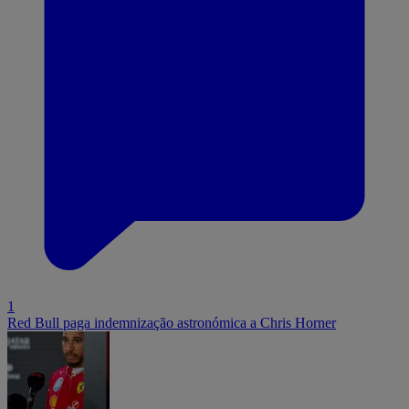
1
Red Bull paga indemnização astronómica a Chris Horner