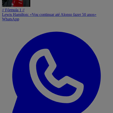
// Fórmula 1 //
Lewis Hamilton: «Vou continuar até Alonso fazer 50 anos»
WhatsApp