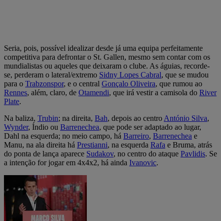
Seria, pois, possível idealizar desde já uma equipa perfeitamente
competitiva para defrontar o St. Gallen, mesmo sem contar com os
mundialistas ou aqueles que deixaram o clube. As águias, recorde-
se, perderam o lateral/extremo
Sidny Lopes Cabral
, que se mudou
para o
Trabzonspor
, e o central
Gonçalo Oliveira
, que rumou ao
Rennes
, além, claro, de
Otamendi
, que irá vestir a camisola do
River
Plate
.
Na baliza,
Trubin
; na direita,
Bah
, depois ao centro
António Silva
,
Wynder
, Índio ou
Barrenechea
, que pode ser adaptado ao lugar,
Dahl na esquerda; no meio campo, há
Barreiro
,
Barrenechea
e
Manu, na ala direita há
Prestianni
, na esquerda
Rafa
e Bruma, atrás
do ponta de lança aparece
Sudakov
, no centro do ataque
Pavlidis
. Se
a intenção for jogar em 4x4x2, há ainda
Ivanovic
.