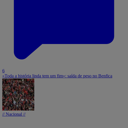
6
«Toda a história linda tem um fim»: saída de peso no Benfica
// Nacional //