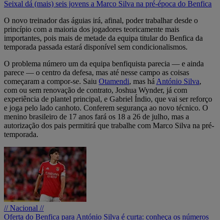
Seixal dá (mais) seis jovens a Marco Silva na pré-época do Benfica
O novo treinador das águias irá, afinal, poder trabalhar desde o
princípio com a maioria dos jogadores teoricamente mais
importantes, pois mais de metade da equipa titular do Benfica da
temporada passada estará disponível sem condicionalismos.
O problema número um da equipa benfiquista parecia — e ainda
parece — o centro da defesa, mas até nesse campo as coisas
começaram a compor-se. Saiu
Otamendi
, mas há
António Silva
,
com ou sem renovação de contrato, Joshua Wynder, já com
experiência de plantel principal, e Gabriel Índio, que vai ser reforço
e joga pelo lado canhoto. Conferem segurança ao novo técnico. O
menino brasileiro de 17 anos fará os 18 a 26 de julho, mas a
autorização dos pais permitirá que trabalhe com Marco Silva na pré-
temporada.
// Nacional //
Oferta do Benfica para António Silva é curta: conheça os números