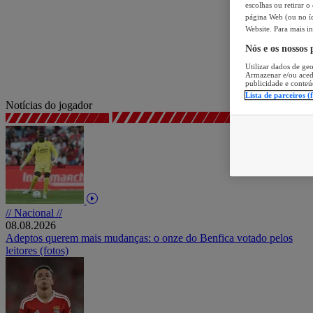
escolhas ou retirar 
página Web (ou no íc
Website. Para mais in
Nós e os nossos
Utilizar dados de geo
Armazenar e/ou aced
publicidade e conteú
Lista de parceiros (
Notícias do jogador
// Nacional //
08.08.2026
Adeptos querem mais mudanças: o onze do Benfica votado pelos
leitores (fotos)