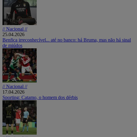
// Nacional //
25.04.2026
Benfica irreconhecível... até no banco: há Bruma, mas não há sinal
de miúdos
// Nacional //
17.04.2026
Sporting: Catamo, o homem dos dérbis