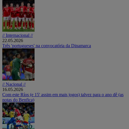
// Internacional //
22.05.2026
Três 'portugueses' na convocatória da Dinamarca
// Nacional //
16.05.2026
Com este Ríos (e 15' assim em mais jogos) talvez para o ano dê (as
notas do Benfica)