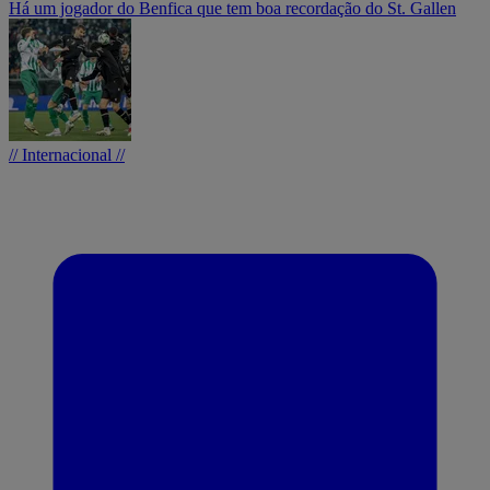
Há um jogador do Benfica que tem boa recordação do St. Gallen
// Internacional //