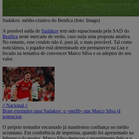
Sudakov, médio-criativo do Benfica (foto: Imago)
A possível saída de
Sudakov
tem sido equacionada pela SAD do
Benfica
neste mercado de verão, caso surja uma proposta atrativa.
No entanto, esse cenário não é, para já, o mais provável. Tal como
noticiámos, o jogador está determinado em permanecer na Luz e
focado na tentativa de convencer Marco Silva e os adeptos do seu
valor.
// Nacional //
Bons exemplos para Sudakov: o «perfil» que Marco Silva já
potenciou
O próprio treinador encarnado já manifestou confiança no médio
ucraniano. Em conferência de imprensa, quando foi apresentado na
liderança da equipa, Marco Silva destacou o investimento feito e o