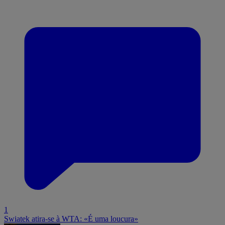
1
Swiatek atira-se à WTA: «É uma loucura»