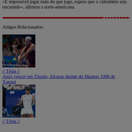
«É impossível jogar mais do que jogo, espero que o calendário seja
encurtado», afirmou a norte-americana.
Artigos Relacionados:
// Ténis //
Após vencer em Tóquio, Alcaraz desiste do Masters 1000 de
Xangai
// Ténis //