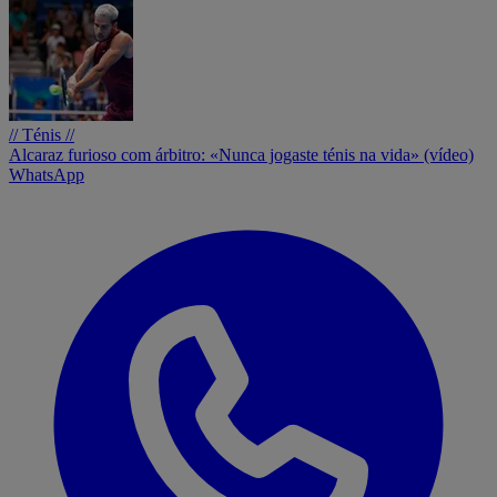
// Ténis //
Alcaraz furioso com árbitro: «Nunca jogaste ténis na vida» (vídeo)
WhatsApp