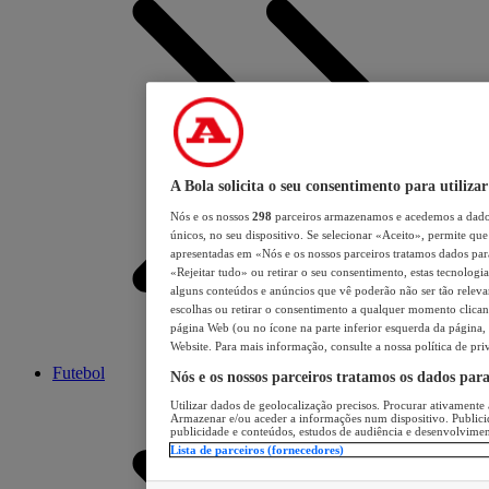
A Bola solicita o seu consentimento para utilizar
Nós e os nossos
298
parceiros armazenamos e acedemos a dados
únicos, no seu dispositivo. Se selecionar «Aceito», permite que 
apresentadas em «Nós e os nossos parceiros tratamos dados para 
«Rejeitar tudo» ou retirar o seu consentimento, estas tecnologia
alguns conteúdos e anúncios que vê poderão não ser tão relevant
escolhas ou retirar o consentimento a qualquer momento clicand
página Web (ou no ícone na parte inferior esquerda da página, s
Website. Para mais informação, consulte a nossa política de pri
Futebol
Nós e os nossos parceiros tratamos os dados par
Utilizar dados de geolocalização precisos. Procurar ativamente a
Armazenar e/ou aceder a informações num dispositivo. Publici
publicidade e conteúdos, estudos de audiência e desenvolvimen
Lista de parceiros (fornecedores)