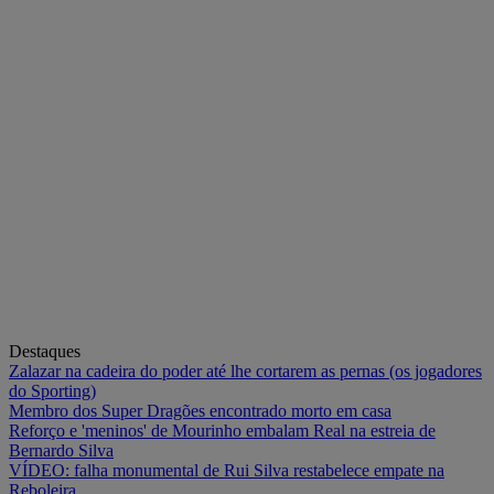
Destaques
Zalazar na cadeira do poder até lhe cortarem as pernas (os jogadores
do Sporting)
Membro dos Super Dragões encontrado morto em casa
Reforço e 'meninos' de Mourinho embalam Real na estreia de
Bernardo Silva
VÍDEO: falha monumental de Rui Silva restabelece empate na
Reboleira