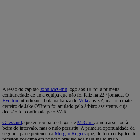
A lesão do capitão
John McGinn
logo aos 18' foi a primeira
contrariedade de uma equipa que não foi feliz na 22.ª jornada. O
Everton
introduziu a bola na baliza do
Villa
aos 35', mas o remate
certeiro de Jake O'Brein foi anulado pelo árbitro assistente, cuja
decisão foi confimada pelo VAR.
Guessand
, que entrou para o lugar de
McGinn
, ainda assustou à
beira do intervalo, mas o nulo persistiu. A primeira oportunidade da
segunda parte pertenceu a
Morgan Rogers
que, de forma displicente,
rematou por cima em posição privilegiada para inaugurar o