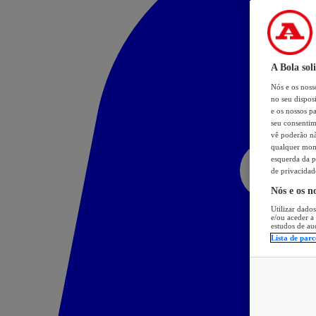
A Bola sol
Nós e os nos
no seu dispos
e os nossos pa
seu consentim
vê poderão não
qualquer mome
esquerda da p
de privacidad
Nós e os n
Utilizar dados
e/ou aceder a
estudos de au
Lista de parc