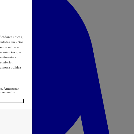
icadores únicos,
esentadas em «Nós
o» ou retirar o
s e anúncios que
sentimento a
e inferior
a nossa política
ção. Armazenar
 conteúdos,