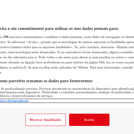
icita o seu consentimento para utilizar os seus dados pessoais para:
sos
298
parceiros armazenamos e acedemos a dados pessoais, como dados de navegação ou identif
itivo. Se selecionar «Aceito», permite que as tecnologias de rastreio suportem as finalidades apr
rceiros tratamos dados para as seguintes finalidades». Se, pelo contrário, selecionar «Rejeitar tud
ento, estas tecnologias serão desativadas. Se os rastreadores forem desativados, alguns conteúdo
 ser tão relevantes para si. Pode voltar a este menu para alterar as suas escolhas ou retirar o con
nto clicando na ligação Gerir preferências na parte inferior da página Web (ou no ícone na part
ágina, se aplicável). As suas escolhas serão aplicadas em Website. Para mais informação, consulte 
e.
ossos parceiros tratamos os dados para fornecermos:
 de geolocalização precisos. Procurar ativamente as características do dispositivo para identifica
 informações num dispositivo. Publicidade e conteúdos personalizados, medição de publicidade e
diência e desenvolvimento de serviços.
eiros (fornecedores)
Mostrar finalidades
Aceito