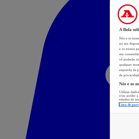
A Bola sol
Nós e os nos
no seu dispos
e os nossos pa
seu consentim
vê poderão não
qualquer mome
esquerda da p
de privacidad
Nós e os n
Utilizar dados
e/ou aceder a
estudos de au
Lista de parc