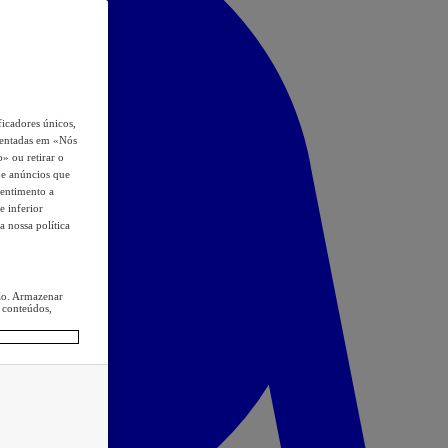
icadores únicos,
esentadas em «Nós
o» ou retirar o
s e anúncios que
sentimento a
e inferior
a nossa política
ção. Armazenar
 conteúdos,