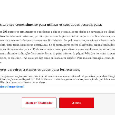
icita o seu consentimento para utilizar os seus dados pessoais para:
sos
298
parceiros armazenamos e acedemos a dados pessoais, como dados de navegação ou identif
itivo. Se selecionar «Aceito», permite que as tecnologias de rastreio suportem as finalidades apr
rceiros tratamos dados para as seguintes finalidades». Se, pelo contrário, selecionar «Rejeitar tud
ento, estas tecnologias serão desativadas. Se os rastreadores forem desativados, alguns conteúdo
 ser tão relevantes para si. Pode voltar a este menu para alterar as suas escolhas ou retirar o con
nto clicando na ligação Gerir preferências na parte inferior da página Web (ou no ícone na part
ágina, se aplicável). As suas escolhas serão aplicadas em Website. Para mais informação, consulte 
e.
ossos parceiros tratamos os dados para fornecermos:
 de geolocalização precisos. Procurar ativamente as características do dispositivo para identifica
 informações num dispositivo. Publicidade e conteúdos personalizados, medição de publicidade e
diência e desenvolvimento de serviços.
eiros (fornecedores)
Mostrar finalidades
Aceito