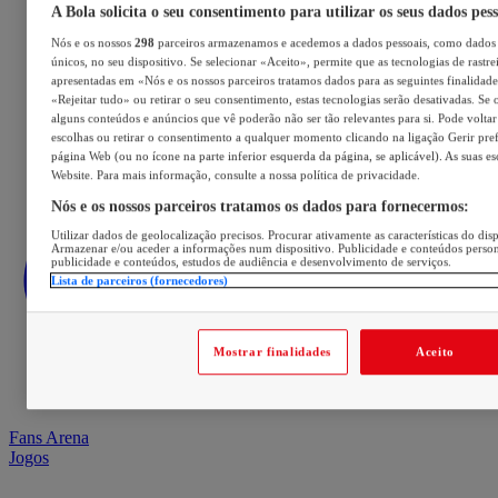
A Bola solicita o seu consentimento para utilizar os seus dados pes
Nós e os nossos
298
parceiros armazenamos e acedemos a dados pessoais, como dados 
únicos, no seu dispositivo. Se selecionar «Aceito», permite que as tecnologias de rastre
apresentadas em «Nós e os nossos parceiros tratamos dados para as seguintes finalidades
«Rejeitar tudo» ou retirar o seu consentimento, estas tecnologias serão desativadas. Se 
alguns conteúdos e anúncios que vê poderão não ser tão relevantes para si. Pode voltar 
escolhas ou retirar o consentimento a qualquer momento clicando na ligação Gerir prefe
página Web (ou no ícone na parte inferior esquerda da página, se aplicável). As suas e
Website. Para mais informação, consulte a nossa política de privacidade.
Nós e os nossos parceiros tratamos os dados para fornecermos:
Utilizar dados de geolocalização precisos. Procurar ativamente as características do disp
Armazenar e/ou aceder a informações num dispositivo. Publicidade e conteúdos perso
publicidade e conteúdos, estudos de audiência e desenvolvimento de serviços.
Lista de parceiros (fornecedores)
Mostrar finalidades
Aceito
Fans Arena
Jogos