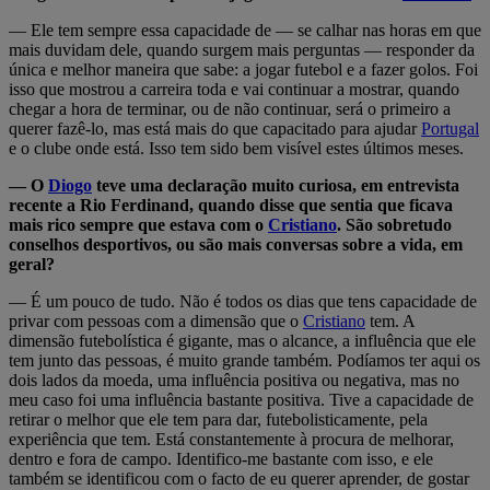
— Ele tem sempre essa capacidade de — se calhar nas horas em que
mais duvidam dele, quando surgem mais perguntas — responder da
única e melhor maneira que sabe: a jogar futebol e a fazer golos. Foi
isso que mostrou a carreira toda e vai continuar a mostrar, quando
chegar a hora de terminar, ou de não continuar, será o primeiro a
querer fazê-lo, mas está mais do que capacitado para ajudar
Portugal
e o clube onde está. Isso tem sido bem visível estes últimos meses.
— O
Diogo
teve uma declaração muito curiosa, em entrevista
recente a Rio Ferdinand, quando disse que sentia que ficava
mais rico sempre que estava com o
Cristiano
. São sobretudo
conselhos desportivos, ou são mais conversas sobre a vida, em
geral?
— É um pouco de tudo. Não é todos os dias que tens capacidade de
privar com pessoas com a dimensão que o
Cristiano
tem. A
dimensão futebolística é gigante, mas o alcance, a influência que ele
tem junto das pessoas, é muito grande também. Podíamos ter aqui os
dois lados da moeda, uma influência positiva ou negativa, mas no
meu caso foi uma influência bastante positiva. Tive a capacidade de
retirar o melhor que ele tem para dar, futebolisticamente, pela
experiência que tem. Está constantemente à procura de melhorar,
dentro e fora de campo. Identifico-me bastante com isso, e ele
também se identificou com o facto de eu querer aprender, de gostar