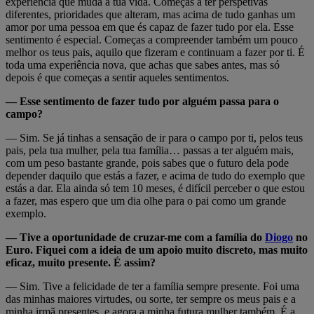
experiência que muda a tua vida. Começas a ter perspetivas
diferentes, prioridades que alteram, mas acima de tudo ganhas um
amor por uma pessoa em que és capaz de fazer tudo por ela. Esse
sentimento é especial. Começas a compreender também um pouco
melhor os teus pais, aquilo que fizeram e continuam a fazer por ti. É
toda uma experiência nova, que achas que sabes antes, mas só
depois é que começas a sentir aqueles sentimentos.
— Esse sentimento de fazer tudo por alguém passa para o
campo?
— Sim. Se já tinhas a sensação de ir para o campo por ti, pelos teus
pais, pela tua mulher, pela tua família… passas a ter alguém mais,
com um peso bastante grande, pois sabes que o futuro dela pode
depender daquilo que estás a fazer, e acima de tudo do exemplo que
estás a dar. Ela ainda só tem 10 meses, é difícil perceber o que estou
a fazer, mas espero que um dia olhe para o pai como um grande
exemplo.
— Tive a oportunidade de cruzar-me com a família do
Diogo
no
Euro. Fiquei com a ideia de um apoio muito discreto, mas muito
eficaz, muito presente. É assim?
— Sim. Tive a felicidade de ter a família sempre presente. Foi uma
das minhas maiores virtudes, ou sorte, ter sempre os meus pais e a
minha irmã presentes, e agora a minha futura mulher também. É a