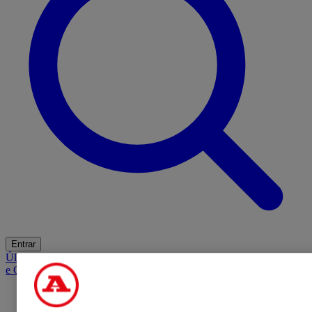
Entrar
Últimas
Mercado
Opinião
iGaming Hub
A BOLA SUGERE
Barba
e Cabelo