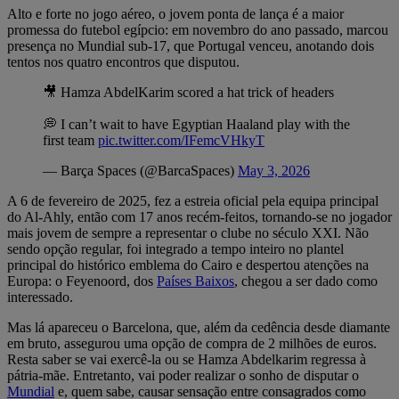
Alto e forte no jogo aéreo, o jovem ponta de lança é a maior
promessa do futebol egípcio: em novembro do ano passado, marcou
presença no Mundial sub-17, que Portugal venceu, anotando dois
tentos nos quatro encontros que disputou.
🎥 Hamza AbdelKarim scored a hat trick of headers
💭 I can’t wait to have Egyptian Haaland play with the
first team
pic.twitter.com/IFemcVHkyT
— Barça Spaces (@BarcaSpaces)
May 3, 2026
A 6 de fevereiro de 2025, fez a estreia oficial pela equipa principal
do Al-Ahly, então com 17 anos recém-feitos, tornando-se no jogador
mais jovem de sempre a representar o clube no século XXI. Não
sendo opção regular, foi integrado a tempo inteiro no plantel
principal do histórico emblema do Cairo e despertou atenções na
Europa: o Feyenoord, dos
Países Baixos
, chegou a ser dado como
interessado.
Mas lá apareceu o Barcelona, que, além da cedência desde diamante
em bruto, assegurou uma opção de compra de 2 milhões de euros.
Resta saber se vai exercê-la ou se Hamza Abdelkarim regressa à
pátria-mãe. Entretanto, vai poder realizar o sonho de disputar o
Mundial
e, quem sabe, causar sensação entre consagrados como