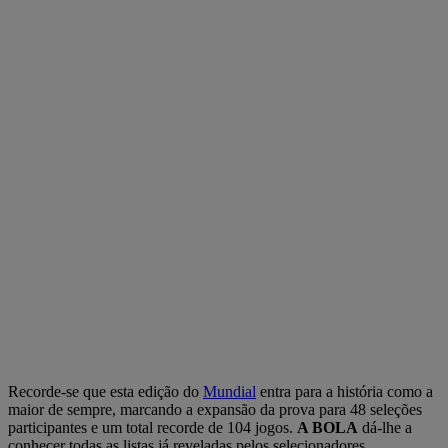
Recorde-se que esta edição do
Mundial
entra para a história como a
maior de sempre, marcando a expansão da prova para 48 seleções
participantes e um total recorde de 104 jogos.
A BOLA
dá-lhe a
conhecer todas as listas já reveladas pelos selecionadores.