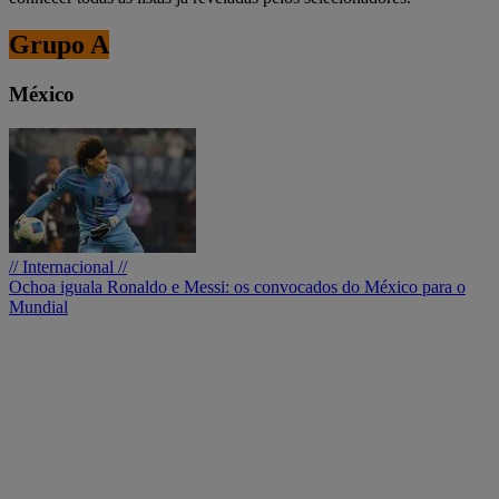
Grupo A
México
// Internacional //
Ochoa iguala Ronaldo e Messi: os convocados do México para o
Mundial