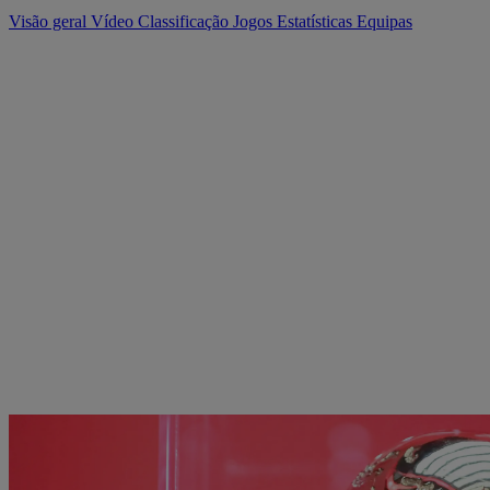
Visão geral
Vídeo
Classificação
Jogos
Estatísticas
Equipas