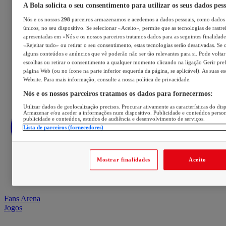
A Bola solicita o seu consentimento para utilizar os seus dados pes
Nós e os nossos
298
parceiros armazenamos e acedemos a dados pessoais, como dados 
únicos, no seu dispositivo. Se selecionar «Aceito», permite que as tecnologias de rastre
apresentadas em «Nós e os nossos parceiros tratamos dados para as seguintes finalidades
«Rejeitar tudo» ou retirar o seu consentimento, estas tecnologias serão desativadas. Se 
alguns conteúdos e anúncios que vê poderão não ser tão relevantes para si. Pode voltar 
escolhas ou retirar o consentimento a qualquer momento clicando na ligação Gerir prefe
página Web (ou no ícone na parte inferior esquerda da página, se aplicável). As suas e
Website. Para mais informação, consulte a nossa política de privacidade.
Nós e os nossos parceiros tratamos os dados para fornecermos:
Utilizar dados de geolocalização precisos. Procurar ativamente as características do disp
Armazenar e/ou aceder a informações num dispositivo. Publicidade e conteúdos perso
publicidade e conteúdos, estudos de audiência e desenvolvimento de serviços.
Lista de parceiros (fornecedores)
Mostrar finalidades
Aceito
Fans Arena
Jogos