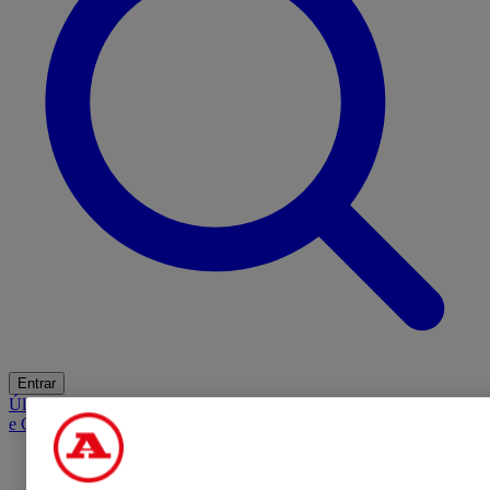
Entrar
Últimas
Mercado
Opinião
iGaming Hub
A BOLA SUGERE
Barba
e Cabelo