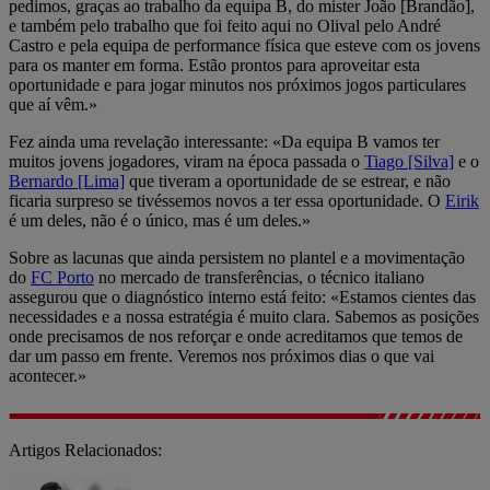
pedimos, graças ao trabalho da equipa B, do mister João [Brandão],
e também pelo trabalho que foi feito aqui no Olival pelo André
Castro e pela equipa de performance física que esteve com os jovens
para os manter em forma. Estão prontos para aproveitar esta
oportunidade e para jogar minutos nos próximos jogos particulares
que aí vêm.»
Fez ainda uma revelação interessante: «Da equipa B vamos ter
muitos jovens jogadores, viram na época passada o
Tiago [Silva]
e o
Bernardo [Lima]
que tiveram a oportunidade de se estrear, e não
ficaria surpreso se tivéssemos novos a ter essa oportunidade. O
Eirik
é um deles, não é o único, mas é um deles.»
Sobre as lacunas que ainda persistem no plantel e a movimentação
do
FC Porto
no mercado de transferências, o técnico italiano
assegurou que o diagnóstico interno está feito: «Estamos cientes das
necessidades e a nossa estratégia é muito clara. Sabemos as posições
onde precisamos de nos reforçar e onde acreditamos que temos de
dar um passo em frente. Veremos nos próximos dias o que vai
acontecer.»
Artigos Relacionados: