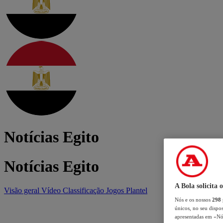
Notícias Egito
Notícias Egito
A Bola solicita 
Visão geral
Vídeo
Classificação
Jogos
Plantel
Nós e os nossos
298
únicos, no seu dispos
apresentadas em «Nós 