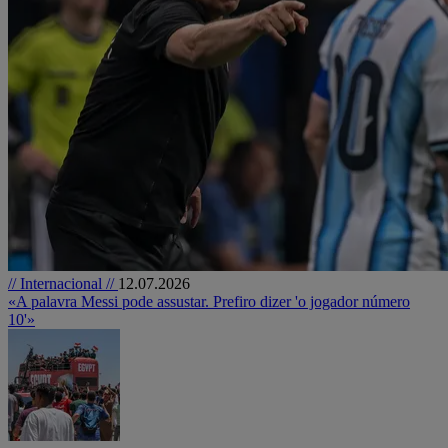
// Internacional //
12.07.2026
«A palavra Messi pode assustar. Prefiro dizer 'o jogador número
10'»