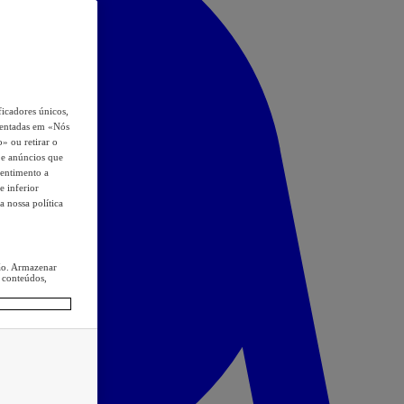
icadores únicos,
esentadas em «Nós
o» ou retirar o
s e anúncios que
sentimento a
e inferior
a nossa política
ção. Armazenar
 conteúdos,