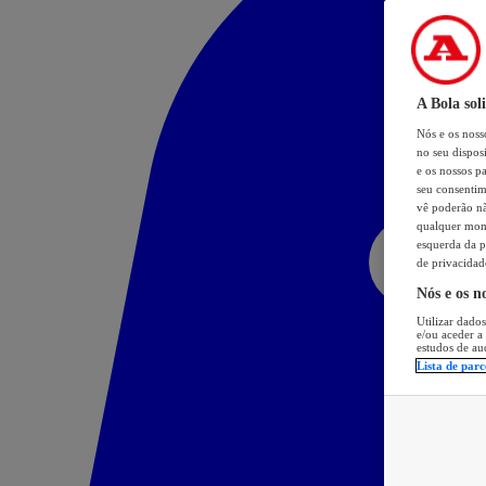
A Bola sol
Nós e os nos
no seu dispos
e os nossos pa
seu consentim
vê poderão não
qualquer mome
esquerda da p
de privacidad
Nós e os n
Utilizar dados
e/ou aceder a
estudos de au
Lista de parc