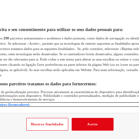
icita o seu consentimento para utilizar os seus dados pessoais para:
sos
298
parceiros armazenamos e acedemos a dados pessoais, como dados de navegação ou identif
itivo. Se selecionar «Aceito», permite que as tecnologias de rastreio suportem as finalidades apr
rceiros tratamos dados para as seguintes finalidades». Se, pelo contrário, selecionar «Rejeitar tud
ento, estas tecnologias serão desativadas. Se os rastreadores forem desativados, alguns conteúdo
 ser tão relevantes para si. Pode voltar a este menu para alterar as suas escolhas ou retirar o con
nto clicando na ligação Gerir preferências na parte inferior da página Web (ou no ícone na part
ágina, se aplicável). As suas escolhas serão aplicadas em Website. Para mais informação, consulte 
e.
ossos parceiros tratamos os dados para fornecermos:
 de geolocalização precisos. Procurar ativamente as características do dispositivo para identifica
 informações num dispositivo. Publicidade e conteúdos personalizados, medição de publicidade e
diência e desenvolvimento de serviços.
eiros (fornecedores)
Mostrar finalidades
Aceito