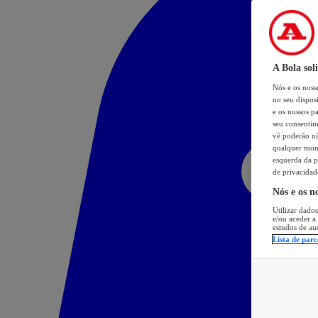
A Bola sol
Nós e os nos
no seu dispos
e os nossos pa
seu consentim
vê poderão não
qualquer mome
esquerda da p
de privacidad
Nós e os n
Utilizar dados
e/ou aceder a
estudos de au
Lista de parc