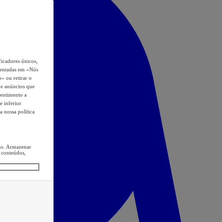
icadores únicos,
esentadas em «Nós
o» ou retirar o
s e anúncios que
sentimento a
e inferior
a nossa política
ção. Armazenar
 conteúdos,