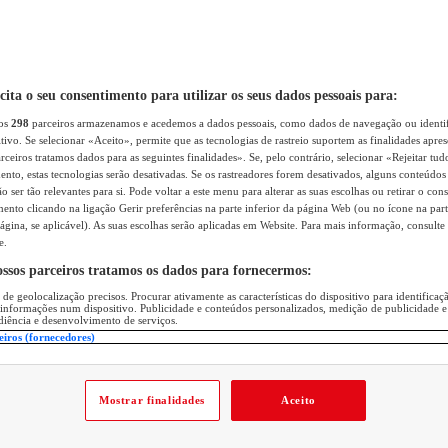
icita o seu consentimento para utilizar os seus dados pessoais para:
sos
298
parceiros armazenamos e acedemos a dados pessoais, como dados de navegação ou identif
itivo. Se selecionar «Aceito», permite que as tecnologias de rastreio suportem as finalidades apr
rceiros tratamos dados para as seguintes finalidades». Se, pelo contrário, selecionar «Rejeitar tud
ento, estas tecnologias serão desativadas. Se os rastreadores forem desativados, alguns conteúdo
 ser tão relevantes para si. Pode voltar a este menu para alterar as suas escolhas ou retirar o con
nto clicando na ligação Gerir preferências na parte inferior da página Web (ou no ícone na part
ágina, se aplicável). As suas escolhas serão aplicadas em Website. Para mais informação, consulte 
e.
ossos parceiros tratamos os dados para fornecermos:
 de geolocalização precisos. Procurar ativamente as características do dispositivo para identifica
 informações num dispositivo. Publicidade e conteúdos personalizados, medição de publicidade e
diência e desenvolvimento de serviços.
eiros (fornecedores)
Mostrar finalidades
Aceito