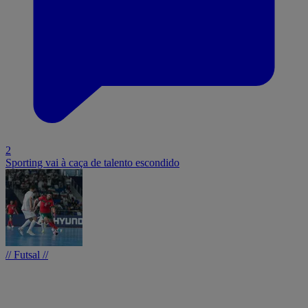
2
Sporting vai à caça de talento escondido
// Futsal //