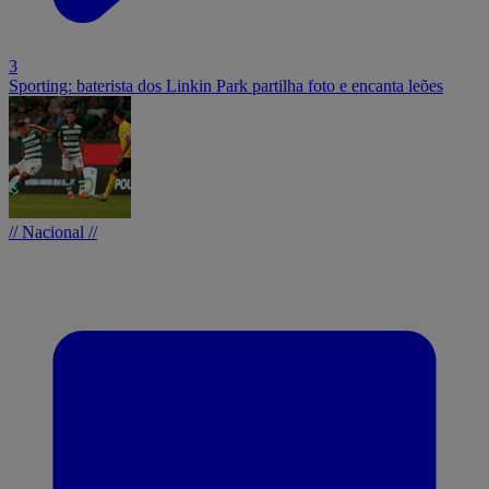
3
Sporting: baterista dos Linkin Park partilha foto e encanta leões
// Nacional //