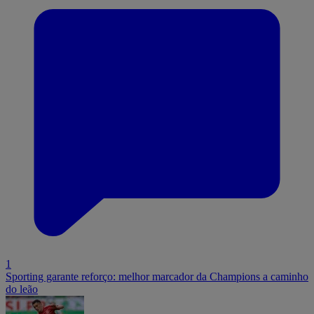
1
Sporting garante reforço: melhor marcador da Champions a caminho
do leão